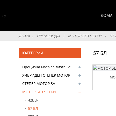
ДОМА
ДОМА
ПРОИЗВОДИ
МОТОР БЕЗ ЧЕТКИ
57 
57 БЛ
КАТЕГОРИИ
Прецизна маса за лизгање
со завртки
ХИБРИДЕН СТЕПЕР МОТОР
МОТ
СТЕПЕР МОТОР ЗА
ЗАТВОРЕНА јамка
МОТОР БЕЗ ЧЕТКИ
42BLF
57 БЛ