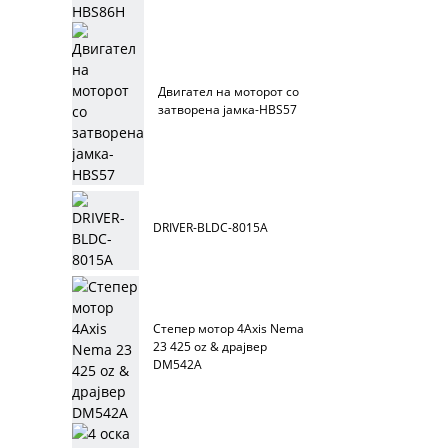
Двигател на моторот со
затворена јамка-HBS57
DRIVER-BLDC-8015A
Степер мотор 4Axis Nema
23 425 oz & драјвер
DM542A