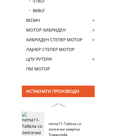
57BLF
86BLF
ВОЗАЧ
МОТОР ХИБРИДЕН
МЕНУВАЧ
ХИБРИДЕН СТЕПЕР МОТОР
ЗА СОПИРАЊЕ
ЛАЈНЕР СТЕПЕР МОТОР
ЦПУ РУТЕРИ
ПМ МОТОР
ИСТАКНАТИ ПРОИЗВОДИ
nema11-Табела со
лизгачки завртки
Trapezoida