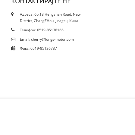
КОНТАКТИРАЈТЕ НЕ
Адреса: бр.18 Hengshan Road, New
18.10.19
District, ChangZHou, Jinagsu, Кина
Сертификати
Телефон: 0519-85138166
Email: cherry@longs-motor.com
Факс: 0519-85136737