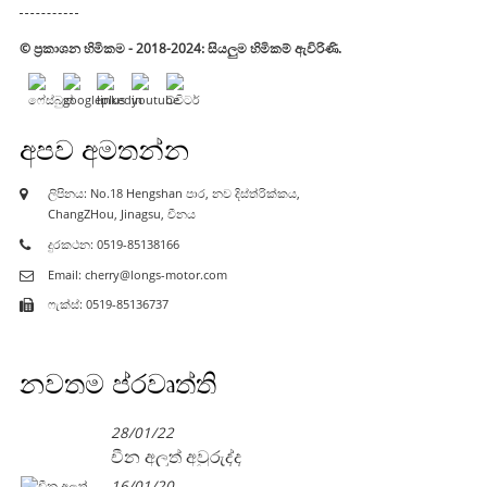
© ප්‍රකාශන හිමිකම - 2018-2024: සියලුම හිමිකම් ඇවිරිණි.
අපව අමතන්න
ලිපිනය: No.18 Hengshan පාර, නව දිස්ත්රික්කය,
ChangZHou, Jinagsu, චීනය
දුරකථන: 0519-85138166
Email: cherry@longs-motor.com
ෆැක්ස්: 0519-85136737
නවතම ප්රවෘත්ති
28/01/22
චීන අලුත් අවුරුද්ද
16/01/20