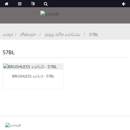
ගෙදර
නිෂ්පාදන
බුරුසු රහිත මෝටරය
57BL
57BL
BRUSHLESS මෝටර් - 57BL