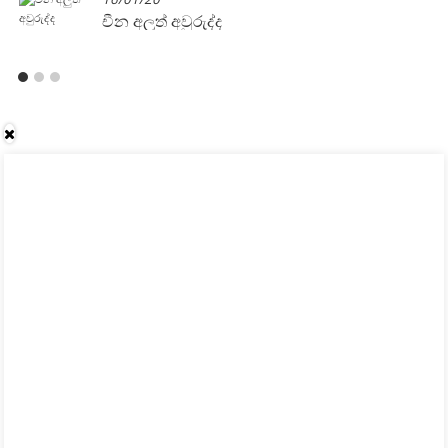
චීන අලුත් අවුරුද්ද