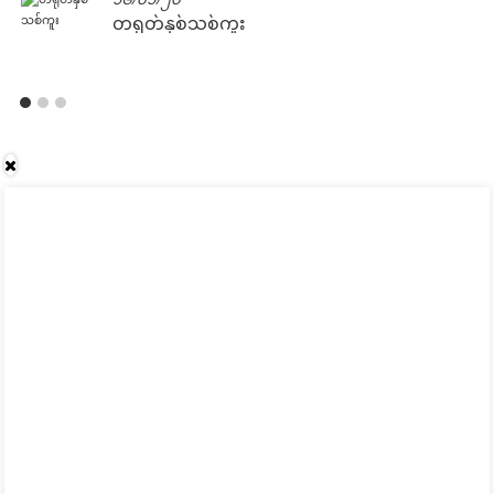
တရုတ်နှစ်သစ်ကူး