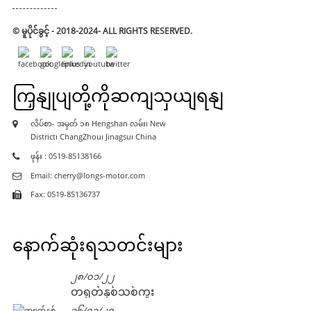
© မူပိုင်ခွင့် - 2018-2024- ALL RIGHTS RESERVED.
ကြှနျုပျတို့ကိုဆကျသှယျရနျ
လိပ်စာ- အမှတ် ၁၈ Hengshan လမ်း၊ New
District၊ ChangZhou၊ Jinagsu၊ China
ဖုန်း : 0519-85138166
Email: cherry@longs-motor.com
Fax: 0519-85136737
နောက်ဆုံးရသတင်းများ
၂၈/၀၁/၂၂
တရုတ်နှစ်သစ်ကူး
၁၆/၀၁/၂၀