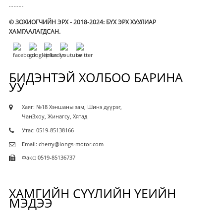
© ЗОХИОГЧИЙН ЭРХ - 2018-2024: БҮХ ЭРХ ХУУЛИАР
ХАМГААЛАГДСАН.
БИДЭНТЭЙ ХОЛБОО БАРИНА
УУ
Хаяг: №18 Хэншаны зам, Шинэ дүүрэг,
ЧанЗхоу, Жинагсу, Хятад
Утас: 0519-85138166
Email: cherry@longs-motor.com
Факс: 0519-85136737
ХАМГИЙН СҮҮЛИЙН ҮЕИЙН
МЭДЭЭ