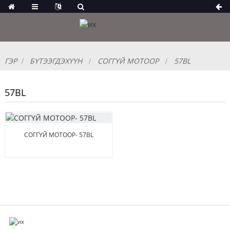
ГЭР
БҮТЭЭГДЭХҮҮН
СОГГҮЙ МОТООР
57BL
57BL
СОГГҮЙ МОТООР- 57BL