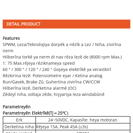
DETAIL PRODUCT
Features
SPWM, Leza/Teknolojiya dorpêk a nêzîk a Lez / Niha, zivirîna
nerm
Hilberîna torkê ya nerm di nav rêza lezê de (8000 rpm Max.)
1: 75 Max.rêjeya rêziknameya speed
60 ° / 300 ° / 120 ° / 240 ° Goşeya elektrîkê ya verastkirî
Rêzkirina lezê: Potensiometre eyar / Ketina analog
Run/Gavek, Brake Zû, Guhertina zivirîna CW/CCW
Hilberîna lezê, Derketina alarmê (OC)
Zêdeyî niha, voltaja zêde, hişyariya leza windabûnê
Parametreyên
Parametreyên Elektrîkê
(
Tj
＝
25ºC
）
Erk
24~50VDC, Kapasîte: heya motoran
Derketina niha
Rêjeya 15A, Peak 45A (≤3s)