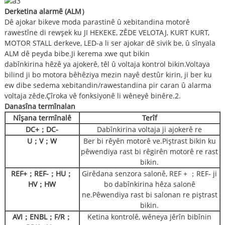
Derketina alarmê (ALM
）
Dê ajokar bikeve moda parastinê û xebitandina motorê
rawestîne di rewşek ku JI HEKEKE, ZÊDE VELOTAJ, KURT KURT,
MOTOR STALL derkeve, LED-a li ser ajokar dê sivik be, û sînyala
ALM dê peyda bibe.Ji kerema xwe qut bikin
dabînkirina hêzê ya ajokerê, têl û voltaja kontrol bikin.Voltaya
bilind ji bo motora bêhêziya mezin nayê destûr kirin, ji ber ku
ew dibe sedema xebitandin/rawestandina pir caran û alarma
voltaja zêde.Çîroka vê fonksiyonê li wêneyê binêre.2.
Danasîna termînalan
Nîşana termînalê
Terîf
DC+
；
DC-
Dabînkirina voltaja ji ajokerê re
U
；
V
；
W
Ber bi rêyên motorê ve.Piştrast bikin ku
pêwendiya rast bi rêgirên motorê re rast
bikin.
REF+
；
REF-
；
HU
；
Girêdana senzora salonê, REF + ；REF- ji
HV
；
HW
bo dabînkirina hêza salonê
ne.Pêwendiya rast bi salonan re piştrast
bikin.
AVI
；
ENBL
；
F/R
；
Ketina kontrolê, wêneya jêrîn bibînin