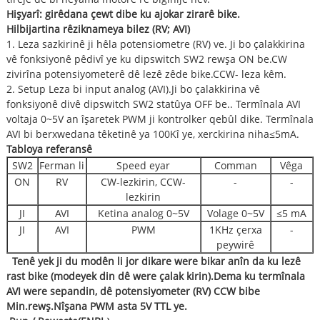
Hişyarî: girêdana çewt dibe ku ajokar zirarê bike.
Hilbijartina rêziknameya bilez (RV; AVI)
1. Leza sazkirinê ji hêla potensiometre (RV) ve. Ji bo çalakkirina
vê fonksiyonê pêdivî ye ku dipswitch SW2 rewşa ON be.CW
zivirîna potensiyometerê dê lezê zêde bike.CCW- leza kêm.
2. Setup Leza bi input analog (AVI).Ji bo çalakkirina vê
fonksiyonê divê dipswitch SW2 statûya OFF be.. Termînala AVI
voltaja 0~5V an îşaretek PWM ji kontrolker qebûl dike. Termînala
AVI bi berxwedana têketinê ya 100Kî ye, xerckirina niha≤5mA.
Tabloya referansê
SW2
Ferman li
Speed ​​eyar
Comman
Vêga
ON
RV
CW-lezkirin, CCW-
-
-
lezkirin
JI
AVI
Ketina analog 0~5V
Volage 0~5V
≤5 mA
JI
AVI
PWM
1KHz çerxa
-
peywirê
Tenê yek ji du modên li jor dikare were bikar anîn da ku lezê
rast bike (modeyek din dê were çalak kirin).Dema ku termînala
AVI were sepandin, dê potensiyometer (RV) CCW bibe
Min.rewş
.
Nîşana PWM asta 5V TTL ye.