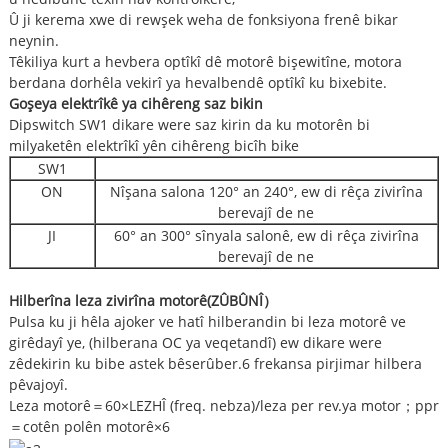
Û ji kerema xwe di rewşek weha de fonksiyona frenê bikar
neynin.
Têkiliya kurt a hevbera optîkî dê motorê bişewitîne, motora
berdana dorhêla vekirî ya hevalbendê optîkî ku bixebite.
Goşeya elektrîkê ya cihêreng saz bikin
Dipswitch SW1 dikare were saz kirin da ku motorên bi
milyaketên elektrîkî yên cihêreng bicîh bike
SW1
ON
Nîşana salona 120° an 240°, ew di rêça zivirîna
berevajî de ne
JI
60° an 300° sînyala salonê, ew di rêça zivirîna
berevajî de ne
Hilberîna leza zivirîna motorê
(
ZÛBÛNÎ
）
Pulsa ku ji hêla ajoker ve hatî hilberandin bi leza motorê ve
girêdayî ye, (hilberana OC ya veqetandî) ew dikare were
zêdekirin ku bibe astek bêserûber.6 frekansa pirjimar hilbera
pêvajoyî.
Leza motorê＝60×LEZHÎ (freq. nebza)/leza per rev.ya motor；ppr
＝cotên polên motorê×6