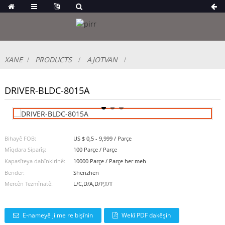
XANE
PRODUCTS
AJOTVAN
DRIVER-BLDC-8015A
Bihayê FOB:
US $ 0,5 - 9,999 / Parçe
Mîqdara Siparîş:
100 Parçe / Parçe
Kapasîteya dabînkirinê:
10000 Parçe / Parçe her meh
Bender:
Shenzhen
Mercên Tezmînatê:
L/C,D/A,D/P,T/T
E-nameyê ji me re bişînin
Wekî PDF dakêşin