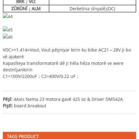
BRK
；
Vcc
ZÛBÛNÎ
；
ALM
Derketina sînyalê,(OC)
VDC+≈1.414×Vout, Vout pêşniyar kirin ku bibe AC21
28V ji bo
～
vê ajokerê
Kapasîteya transformatorê dê ji hêla hêza motorê ve were
destnîşankirin
C1=100V/2200uF
C2=400V/0.22 uF
；
；
Pêşî:
4Axis Nema 23 motora gavê 425 oz & Driver DM542A
Piştî:
board breakout
TAGS PRODUCT