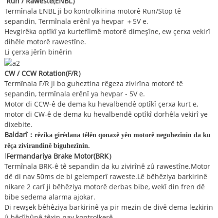
Run / Raweste
(
ENBL
）
Termînala ENBL ji bo kontrolkirina motorê Run/Stop tê
sepandin, Termînala erênî ya hevpar ＋5V e.
Hevgirêka optîkî ya kurtefîlmê motorê dimeşîne, ew çerxa vekirî
dihêle motorê rawestîne.
Li çerxa jêrîn binêrin
CW / CCW Rotation
(
F/R
）
Termînala F/R ji bo guheztina rêgeza zivirîna motorê tê
sepandin, termînala erênî ya hevpar - 5V e.
Motor di CCW-ê de dema ku hevalbendê optîkî çerxa kurt e,
motor di CW-ê de dema ku hevalbendê optîkî dorhêla vekirî ye
dixebite.
Baldarî
：
rêzika girêdana têlên qonaxê yên motorê neguhezînin da ku
rêça zivirandinê biguhezînin.
l
Fermandariya Brake Motor
(
BRK
）
Termînala BRK-ê tê sepandin da ku zivirînê zû rawestîne.Motor
dê di nav 50ms de bi gelemperî raweste.Lê bêhêziya barkirinê
nikare 2 carî ji bêhêziya motorê derbas bibe, wekî din fren dê
bibe sedema alarma ajokar.
Di rewşek bêhêziya barkirinê ya pir mezin de divê dema lezkirin
û hêdîbûnê têxin nav kontrolkerê,