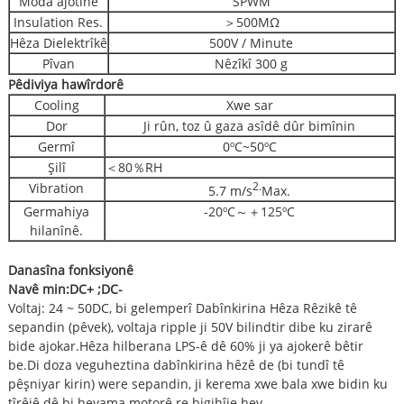
Moda ajotinê
SPWM
Insulation Res.
＞500MΩ
Hêza Dielektrîkê
500V / Minute
Pîvan
Nêzîkî 300 g
Pêdiviya hawîrdorê
Cooling
Xwe sar
Dor
Ji rûn, toz û gaza asîdê dûr bimînin
Germî
0ºC~50ºC
Şilî
＜80％RH
Vibration
2
.
5.7 m/s
Max.
Germahiya
-20ºC～＋125ºC
hilanînê.
Danasîna fonksiyonê
Navê min:
DC+ ;DC-
Voltaj: 24 ~ 50DC, bi gelemperî Dabînkirina Hêza Rêzikê tê
sepandin (pêvek), voltaja ripple ji 50V bilindtir dibe ku zirarê
bide ajokar.Hêza hilberana LPS-ê dê 60% ji ya ajokerê bêtir
be.Di doza veguheztina dabînkirina hêzê de (bi tundî tê
pêşniyar kirin) were sepandin, ji kerema xwe bala xwe bidin ku
tîrêjê dê bi heyama motorê re bigihîje hev.