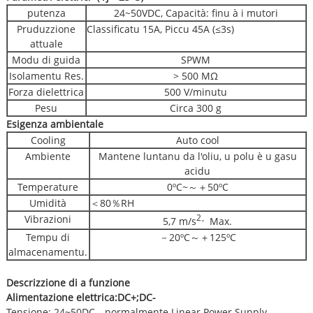
putenza
24~50VDC, Capacità: finu à i mutori
Pruduzzione
Classificatu 15A, Piccu 45A (≤3s)
attuale
Modu di guida
SPWM
Isolamentu Res.
> 500 MΩ
Forza dielettrica
500 V/minutu
Pesu
Circa 300 g
Esigenza ambientale
Cooling
Auto cool
Ambiente
Mantene luntanu da l'oliu, u polu è u gasu
acidu
Temperature
0ºC~～＋50ºC
Umidità
＜80％RH
Vibrazioni
2
。
5,7 m/s
Max.
Tempu di
－20ºC～＋125ºC
almacenamentu.
Descrizzione di a funzione
Alimentazione elettrica:
DC+;DC-
Tensione: 24~50DC，normalmente Linear Power Supply