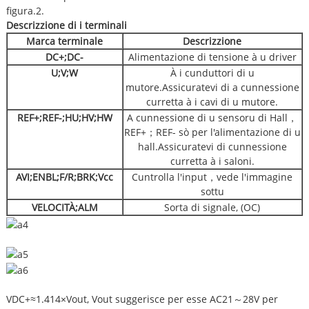
figura.2.
Descrizzione di i terminali
Marca terminale
Descrizzione
DC+
;
DC-
Alimentazione di tensione à u driver
U
;
V
;
W
À i cunduttori di u
mutore.Assicuratevi di a cunnessione
curretta à i cavi di u mutore.
REF+
;
REF-
;
HU
;
HV
;
HW
A cunnessione di u sensoru di Hall，
REF+；REF- sò per l'alimentazione di u
hall.Assicuratevi di cunnessione
curretta à i saloni.
AVI
;
ENBL
;
F/R
;
BRK
;
Vcc
Cuntrolla l'input，vede l'immagine
sottu
VELOCITÀ
;
ALM
Sorta di signale, (OC)
VDC+≈1.414×Vout, Vout suggerisce per esse AC21
28V per
～