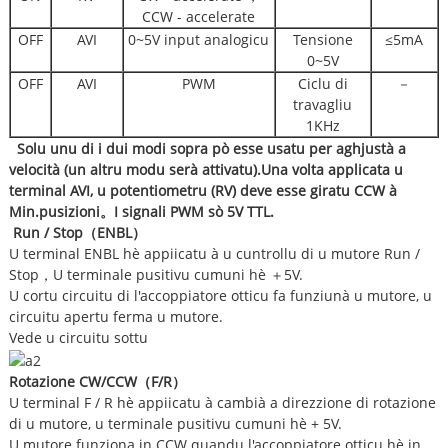
CCW - accelerate
OFF
AVI
0~5V input analogicu
Tensione
≤5mA
0~5V
OFF
AVI
PWM
Ciclu di
－
travagliu
1KHz
Solu unu di i dui modi sopra pò esse usatu per aghjustà a
velocità (un altru modu serà attivatu).Una volta applicata u
terminal AVI, u potentiometru (RV) deve esse giratu CCW à
Min.pusizioni
。
I signali PWM sò 5V TTL.
Run / Stop
（
ENBL
）
U terminal ENBL hè appiicatu à u cuntrollu di u mutore Run /
Stop，U terminale pusitivu cumuni hè ＋5V.
U cortu circuitu di l'accoppiatore otticu fa funziunà u mutore, u
circuitu apertu ferma u mutore.
Vede u circuitu sottu
Rotazione CW/CCW
（
F/R
）
U terminal F / R hè appiicatu à cambià a direzzione di rotazione
di u mutore, u terminale pusitivu cumuni hè + 5V.
U mutore funziona in CCW quandu l'accoppiatore otticu hè in