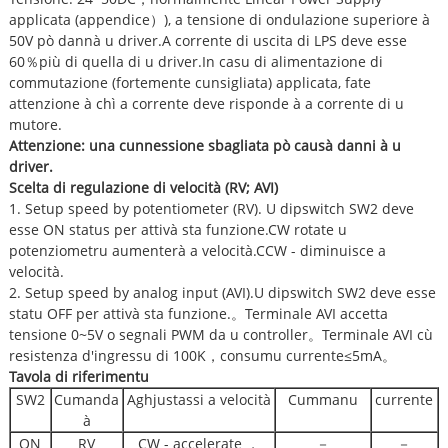
applicata (appendice）), a tensione di ondulazione superiore à
50V pò dannà u driver.A corrente di uscita di LPS deve esse
60％più di quella di u driver.In casu di alimentazione di
commutazione (fortemente cunsigliata) applicata, fate
attenzione à chì a corrente deve risponde à a corrente di u
mutore.
Attenzione: una cunnessione sbagliata pò causà danni à u
driver.
Scelta di regulazione di velocità (RV; AVI)
1. Setup speed by potentiometer (RV). U dipswitch SW2 deve
esse ON status per attivà sta funzione.CW rotate u
potenziometru aumenterà a velocità.CCW - diminuisce a
velocità.
2. Setup speed by analog input (AVI).U dipswitch SW2 deve esse
statu OFF per attivà sta funzione.。Terminale AVI accetta
tensione 0~5V o segnali PWM da u controller。Terminale AVI cù
resistenza d'ingressu di 100K，consumu currente≤5mA。
Tavola di riferimentu
SW2
Cumanda
Aghjustassi a velocità
Cummanu
currente
à
ON
RV
CW - accelerate ，
－
－