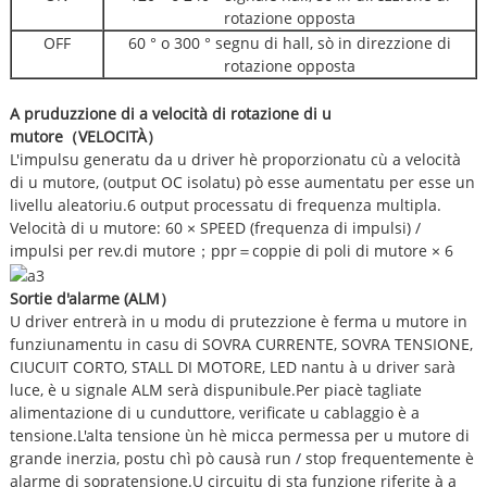
rotazione opposta
OFF
60 ° o 300 ° segnu di hall, sò in direzzione di
rotazione opposta
A pruduzzione di a velocità di rotazione di u
mutore
（
VELOCITÀ
）
L'impulsu generatu da u driver hè proporzionatu cù a velocità
di u mutore, (output OC isolatu) pò esse aumentatu per esse un
livellu aleatoriu.6 output processatu di frequenza multipla.
Velocità di u mutore: 60 × SPEED (frequenza di impulsi) /
impulsi per rev.di mutore；ppr＝coppie di poli di mutore × 6
Sortie d'alarme (ALM
）
U driver entrerà in u modu di prutezzione è ferma u mutore in
funziunamentu in casu di SOVRA CURRENTE, SOVRA TENSIONE,
CIUCUIT CORTO, STALL DI MOTORE, LED nantu à u driver sarà
luce, è u signale ALM serà dispunibule.Per piacè tagliate
alimentazione di u cunduttore, verificate u cablaggio è a
tensione.L'alta tensione ùn hè micca permessa per u mutore di
grande inerzia, postu chì pò causà run / stop frequentemente è
alarme di sopratensione.U circuitu di sta funzione riferite à a