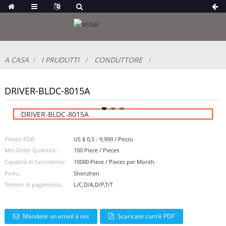
A CASA
I PRUDUTTI
CONDUTTORE
DRIVER-BLDC-8015A
Prezzo FOB:
US $ 0,5 - 9,999 / Pezzu
Min.Order Quantità:
100 Piece / Pieces
Capacità di furnimentu:
10000 Piece / Pieces per Month
Portu:
Shenzhen
Termini di pagamentu:
L/C,D/A,D/P,T/T
Mandate un email à noi
Scaricate cum'è PDF