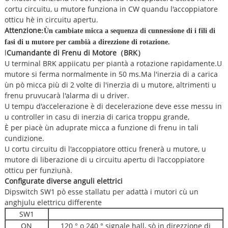
cortu circuitu, u mutore funziona in CW quandu l'accoppiatore
otticu hè in circuitu apertu.
Attenzione
:
Ùn cambiate micca a sequenza di cunnessione di i fili di
fasi di u mutore per cambià a direzzione di rotazione.
l
Cumandante di Frenu di Motore
（
BRK
）
U terminal BRK appiicatu per piantà a rotazione rapidamente.U
mutore si ferma normalmente in 50 ms.Ma l'inerzia di a carica
ùn pò micca più di 2 volte di l'inerzia di u mutore, altrimenti u
frenu pruvucarà l'alarma di u driver.
U tempu d'accelerazione è di decelerazione deve esse messu in
u controller in casu di inerzia di carica troppu grande,
È per piacè ùn aduprate micca a funzione di frenu in tali
cundizione.
U cortu circuitu di l'accoppiatore otticu frenerà u mutore, u
mutore di liberazione di u circuitu apertu di l'accoppiatore
otticu per funziunà.
Configurate diverse anguli elettrici
Dipswitch SW1 pò esse stallatu per adattà i mutori cù un
anghjulu elettricu differente
SW1
ON
120 ° o 240 ° signale hall, sò in direzzione di