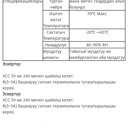
спецификациялары
турган
жана жегич газдардан алыс
чөйрө
болуңуз
Иштеп
70℃ Макс
жатат
Температура
Сактагыч
-20℃~+65℃
Температура
Нымдуулук
40~90% RH
Муздатуу
Табигый муздатуу же
ыкмасы
мажбурланган аба муздатуу
Эскертүү:
VCC 5V же 24V менен шайкеш келет;
R(3~5K) башкаруу сигнал терминалына туташтырылышы
керек.
Эскертүү:
VCC 5V же 24V менен шайкеш келет;
R(3~5K) башкаруу сигнал терминалына туташтырылышы
керек.