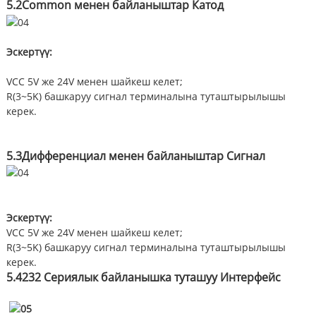
5.2
Common менен байланыштар
Катод
Эскертүү:
VCC 5V же 24V менен шайкеш келет;
R(3~5K) башкаруу сигнал терминалына туташтырылышы
керек.
5.3
Дифференциал менен байланыштар
Сигнал
Эскертүү:
VCC 5V же 24V менен шайкеш келет;
R(3~5K) башкаруу сигнал терминалына туташтырылышы
керек.
5.4
232 Сериялык байланышка туташуу
Интерфейс