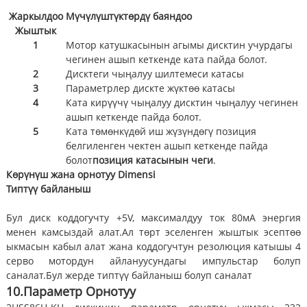
Жаркылдоо
Мүчүлүштүктөрдү баяндоо
Жыштык
1
Мотор катушкасынын агымы дисктин учурдагы
чегинен ашып кеткенде ката пайда болот.
2
Дисктеги чыңалуу шилтемеси катасы
3
Параметрлер дискте жүктөө катасы
4
Ката кирүүчү чыңалуу дисктин чыңалуу чегинен
ашып кеткенде пайда болот.
5
Ката төмөнкүдөй иш жүзүндөгү позиция
белгиленген чектен ашып кеткенде пайда
болот
позиция катасынын чеги
.
Көрүнүш жана орнотуу
Dimensi
Типтүү байланыш
Бул диск коддогучту +5V, максималдуу ток 80мА энергия
менен камсыздай алат.Ал төрт эселенген жыштык эсептөө
ыкмасын кабыл алат жана коддогучтун резолюция катышы 4
серво мотордун айлануусундагы импульстар болуп
саналат.Бул жерде типтүү байланыш болуп саналат
10.
Параметр
Орнотуу