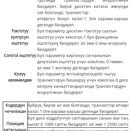
турганда транзистордун өчүрүлгөнүн
билдирет, бирок дисктин катасы жөнүндө
сөз болгондо, транзистор
өткөргүч болуп калат.1 0гө карама-каршы
дегенди билдирет.
Токтотуу
Бул параметр дисктин токтотуу саатын
кулпусун
иштетүү үчүн коюлган.1 бул функцияны
иштетүү
иштетүүнү билдирет, ал эми 0 аны өчүрүүнү
билдирет.
Control иштетүү
Бул параметр киргизүү сигналынын
деңгээлин иштетүү үчүн коюлган, 0 төмөн,
ал эми 1 жогорку дегенди билдирет.
Келүү
Бул параметр Arrivaloptocoupler чыгуу
көзөмөлдөө
транзисторун башкаруу үчүн коюлган.0 диск
келүүнү канааттандырганда транзистордун
өчүрүлгөнүн билдирет
Кодердун
буйрук, бирок ал жок болгондо, транзистор өткөрг
чечилиши
калат.1 0гө карама-каршы дегенди билдирет.
Бул диск коддогучтун саптарынын санын эки танд
Позиция
кылат.0 1000 сапты билдирет, ал эми 1 2500 сапты
катасынын
Катадан кийинки позициянын чеги.Чыныгы поз