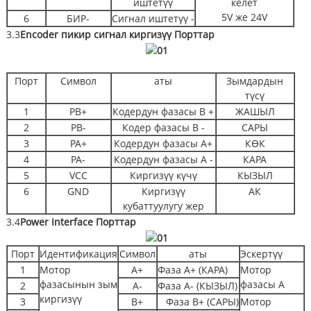
иштетүү
келет
5V же 24V
6
БИР-
Сигнал иштетүү -
3.3
Encoder пикир сигнал киргизүү
Порттар
Порт
Символ
аты
Зымдардын
түсү
1
PB+
Кодердун фазасы B +
ЖАШЫЛ
2
PB-
Кодер фазасы B -
САРЫ
3
PA+
Кодердун фазасы A+
КӨК
4
PA-
Кодердун фазасы А -
КАРА
5
VCC
Киргизүү күчү
КЫЗЫЛ
6
GND
Киргизүү
АК
кубаттуулугу жер
3.4
Power Interface
Порттар
Порт
Идентификация
Символ
аты
Эскертүү
1
Мотор
A+
Фаза A+ (КАРА)
Мотор
фазасынын зым
фазасы А
2
A-
Фаза A- (КЫЗЫЛ)
киргизүү
3
B+
Фаза B+ (САРЫ)
Мотор