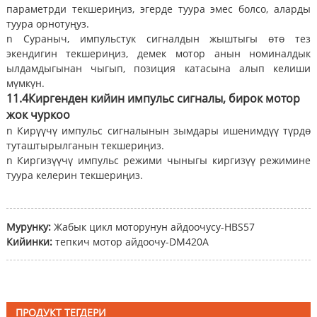
параметрди текшериңиз, эгерде туура эмес болсо, аларды
туура орнотуңуз.
n Сураныч, импульстук сигналдын жыштыгы өтө тез
экендигин текшериңиз, демек мотор анын номиналдык
ылдамдыгынан чыгып, позиция катасына алып келиши
мүмкүн.
11.4
Киргенден кийин импульс сигналы, бирок мотор
жок
чуркоо
n Кирүүчү импульс сигналынын зымдары ишенимдүү түрдө
туташтырылганын текшериңиз.
n Киргизүүчү импульс режими чыныгы киргизүү режимине
туура келерин текшериңиз.
Мурунку:
Жабык цикл моторунун айдоочусу-HBS57
Кийинки:
тепкич мотор айдоочу-DM420A
ПРОДУКТ ТЕГДЕРИ