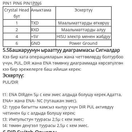
PIN1 PIN6 PIN1
PIN
6
Crystal Head
Аныктама
Эскертүү
бут
1
TXD
Маалыматтарды өткөрүү
2
RXD
Маалыматтарды алуу
4
+5V
HISU электр менен жабдуу
6
GND
Power Ground
5.5
Башкаруунун ырааттуу диаграммасы
Сигналдар
Кээ бир ката операцияларын жана четтөөлөрдү болтурбоо
үчүн, PUL, DIR жана ENA төмөнкү диаграммада көрсөтүлгөн
кээ бир эрежелерге баш ийиши керек:
Эскертүү:
PUL/DIR
t1: ENA DIRден 5μ с кем эмес алдыда болушу керек.Адатта,
ENA+ жана ENA- NC (туташкан эмес).
t2: туура багытты камсыз кылуу үчүн DIR PUL активдүү
четинен 6μ с алдыда болушу керек;
t3: Импульстун туурасы 2,5μ с кем эмес;
t4: төмөн деңгээл туурасы 2,5μ с кем эмес.