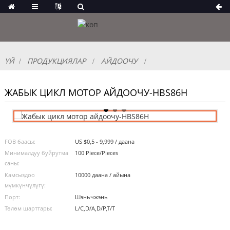
ҮЙ
ПРОДУКЦИЯЛАР
АЙДООЧУ
ЖАБЫК ЦИКЛ МОТОР АЙДООЧУ-HBS86H
FOB баасы:
US $0,5 - 9,999 / даана
Минималдуу буйрутма
100 Piece/Pieces
саны:
Камсыздоо
10000 даана / айына
мүмкүнчүлүгү:
Порт:
Шэньчжэнь
Төлөм шарттары:
L/C,D/A,D/P,T/T