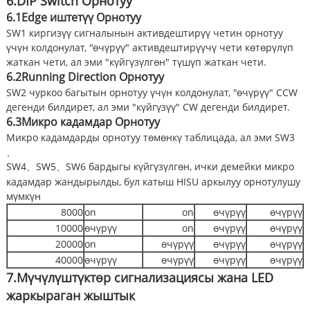
6.
DIP Switch
Орнотуу
6.1
Edge иштетүү
Орнотуу
SW1 киргизүү сигналынын активдештирүү четин орнотуу
үчүн колдонулат, "өчүрүү" активдештирүүчү чети көтөрүлүп
жаткан чети, ал эми "күйгүзүлгөн" түшүп жаткан чети.
6.2
Running Direction
Орнотуу
SW2 чуркоо багытын орнотуу үчүн колдонулат, "өчүрүү" CCW
дегенди билдирет, ал эми "күйгүзүү" CW дегенди билдирет.
6.3
Микро кадамдар
Орнотуу
Микро кадамдарды орнотуу төмөнкү таблицада, ал эми SW3
、
SW4
SW5
SW6 бардыгы күйгүзүлгөн, ички демейки микро
、
、
кадамдар жандырылды, бул катыш HISU аркылуу орнотулушу
мүмкүн
8000
on
on
өчүрүү
өчүрүү
10000
өчүрүү
on
өчүрүү
өчүрүү
20000
on
өчүрүү
өчүрүү
өчүрүү
40000
өчүрүү
өчүрүү
өчүрүү
өчүрүү
7.
Мүчүлүштүктөр сигнализациясы жана LED
жаркыраган
жыштык