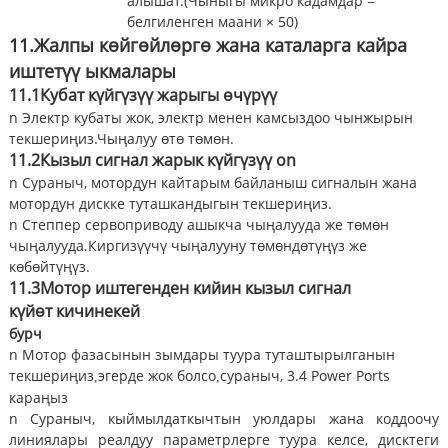
алышат.(Чыныгы микро кадамдар =
белгиленген маани × 50)
11.
Жалпы көйгөйлөргө жана каталарга кайра
иштетүү ыкмалары
11.1
Кубат күйгүзүү жарыгы
өчүрүү
n Электр кубаты жок, электр менен камсыздоо чынжырын
текшериңиз.Чыңалуу өтө төмөн.
11.2
Кызыл сигнал жарык күйгүзүү
on
n Сураныч, мотордун кайтарым байланыш сигналын жана
мотордун дискке туташкандыгын текшериңиз.
n Степпер сервоприводу ашыкча чыңалууда же төмөн
чыңалууда.Киргизүүчү чыңалууну төмөндөтүңүз же
көбөйтүңүз.
11.3
Мотор иштегенден кийин кызыл сигнал
күйөт
кичинекей
бурч
n Мотор фазасынын зымдары туура туташтырылганын
текшериңиз
эгерде жок болсо
сураныч, 3.4 Power Ports
,
,
караңыз
n Сураныч, кыймылдаткычтын уюлдары жана коддоочу
линиялары реалдуу параметрлерге туура келсе, дисктеги