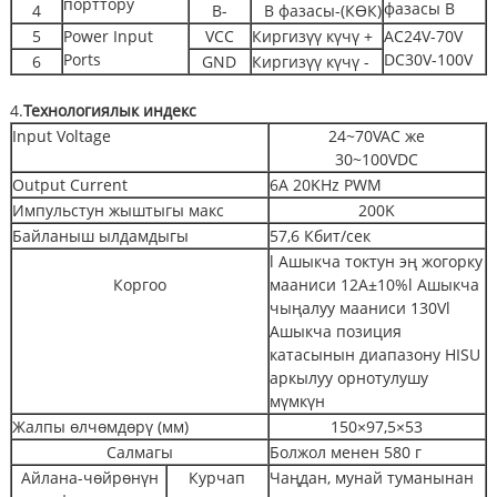
порттору
фазасы В
4
B-
B фазасы-(КӨК)
5
Power Input
VCC
Киргизүү күчү +
AC24V-70V
Ports
DC30V-100V
6
GND
Киргизүү күчү -
4.
Технологиялык индекс
Input Voltage
24~70VAC же
30~100VDC
Output Current
6A 20KHz PWM
Импульстун жыштыгы макс
200K
Байланыш ылдамдыгы
57,6 Кбит/сек
l Ашыкча токтун эң жогорку
Коргоо
мааниси 12A±10%l Ашыкча
чыңалуу мааниси 130Vl
Ашыкча позиция
катасынын диапазону HISU
аркылуу орнотулушу
мүмкүн
Жалпы өлчөмдөрү (мм)
150×97,5×53
Салмагы
Болжол менен 580 г
Айлана-чөйрөнүн
Курчап
Чаңдан, мунай туманынан