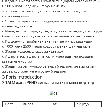
u Кадамды жоготпостон, жайгаштыруудагы жогорку тактык
u 100% номиналдык чыгаруу моменти
у өзгөрмө ток башкаруу технологиясы, Жогорку ток
натыйжалуулугу
u Чакан титирөө, төмөн ылдамдыкта жылмакай жана
ишенимдүү кыймыл
u Ичиндеги башкарууну тездетүү жана басаңдатуу, Моторду
баштоо же токтотуунун жылмакайлыгын жакшыртыңыз
u Колдонуучу тарабынан аныкталган микро кадамдар
u 1000 жана 2500 линия коддору менен шайкеш келет
u Жалпы колдонмолордо жөндөө жок
u Ашыкча ток, ашыкча чыңалуу жана ашыкча позиция
катасынан коргоо
u Жашыл жарык чуркоо дегенди билдирет, ал эми кызыл
жарык коргоону же өчүрүүнү билдирет
3.
Ports Introduction
3.1
ALM жана PEND сигналынын чыгышы
порттор
Порт
Символ
аты
Эскертүү