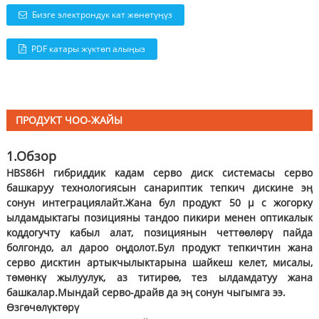
Бизге электрондук кат жөнөтүңүз
PDF катары жүктөп алыңыз
ПРОДУКТ ЧОО-ЖАЙЫ
1.
Обзор
HBS86H гибриддик кадам серво диск системасы серво
башкаруу технологиясын санариптик тепкич дискине эң
сонун интеграциялайт.Жана бул продукт 50 μ с жогорку
ылдамдыктагы позицияны тандоо пикири менен оптикалык
коддогучту кабыл алат, позициянын четтөөлөрү пайда
болгондо, ал дароо оңдолот.Бул продукт тепкичтин жана
серво дисктин артыкчылыктарына шайкеш келет, мисалы,
төмөнкү жылуулук, аз титирөө, тез ылдамдатуу жана
башкалар.Мындай серво-драйв да эң сонун чыгымга ээ.
Өзгөчөлүктөрү