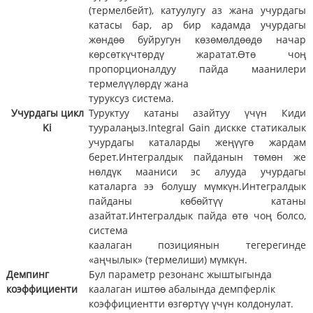
(термелбейт), катуулугу аз жана учурдагы
катасы бар, ар бир кадамда учурдагы
жөндөө буйругун көзөмөлдөөдө начар
көрсөткүчтөрдү жаратат.Өтө чоң
пропорционалдуу пайда маанилери
термелүүлөрдү жана
туруксуз система.
Учурдагы цикл
Туруктуу катаны азайтуу үчүн Киди
Ki
тууралаңыз.Integral Gain дискке статикалык
учурдагы каталарды жеңүүгө жардам
берет.Интегралдык пайданын төмөн же
нөлдүк мааниси эс алууда учурдагы
каталарга ээ болушу мүмкүн.Интегралдык
пайданы көбөйтүү катаны
азайтат.Интегралдык пайда өтө чоң болсо,
система
каалаган позициянын тегерегинде
«аңчылык» (термелиши) мүмкүн.
Демпинг
Бул параметр резонанс жыштыгында
коэффициенти
каалаган иштөө абалында демпферлік
коэффициентти өзгөртүү үчүн колдонулат.