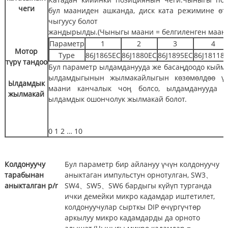
чеги
бул мааниден ашканда, диск ката режимине өт
чыгуусу болот
жандырылды.(Чыныгы маани = белгиленген маани
Параметр
1
2
3
4
Мотор
Type
86J1865EC
86J1880EC
86J1895EC
86J18118
түрү
тандоо
Бул параметр ылдамданууда же басаңдоодо кый
ылдамдыгынын жылмакайлыгын көзөмөлдөө үч
Ылдамдык
маани канчалык чоң болсо, ылдамданууда 
жылмакай
ылдамдык ошончолук жылмакай болот.
0 1 2 … 10
Колдонуучу
Бул параметр бир айлануу үчүн колдонуучу
тарабынан
аныктаган импульстун орнотулган, SW3、
аныкталган p/r
SW4、SW5、SW6 бардыгы күйүп турганда
ички демейки микро кадамдар иштетилет,
колдонуучулар сырткы DIP өчүргүчтөр
аркылуу микро кадамдарды да орното