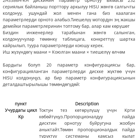
2HSS86H-KH дискинин параметр орнотуу ыкмасы 232
сериялык байланыш порттору аркылуу HISU жөнгө салгычты
колдонуу, ушундай жол менен гана биз каалаган
параметрлерди орното алабыз.Тиешелүү мотордун эң жакшы
демейки параметрлеринин топтому бар, алар кам көрүшөт
Биздин инженерлер тарабынан жөнгө салынган,
колдонуучулар төмөнкү таблицага, конкреттүү шартка
кайрылып, туура параметрлерди коюшу керек.
Иш жүзүндөгү маани = Коюлган маани × тиешелүү өлчөм
Бардыгы болуп 20 параметр конфигурациясы бар,
конфигурацияланган параметрлерди дискке жүктөө үчүн
HISU колдонуңуз, ар бир параметр конфигурациясынын
деталдаштырылышы төмөндөгүдөй:
пункт
Description
Учурдагы цикл
Токтун тез көтөрүлүшү үчүн Kpти
Kp
көбөйтүңүз.Пропорционалдуу пайда
дисктин орнотуу буйругуна жообун
аныктайт.Төмөн пропорционалдык пайда
туруктуу системаны камсыз кылат