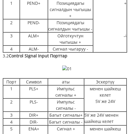
1
PEND+
Позициядагы
+
сигналдын чыгышы
+
2
PEND-
Позициядагы
сигналдын чыгышы -
-
3
ALM+
Ойготкучтун
чыгышы +
4
ALM-
Сигнал чыгаруу -
3.2
Control Signal Input
Порттар
Порт
Символ
аты
Эскертүү
1
PLS+
Импульс
менен шайкеш
сигналы +
келет
5V же 24V
2
PLS-
Импульс
сигналы -
3
DIR+
Багыт сигналы+
5V же 24V менен
шайкеш келет
4
DIR-
Багыт сигналы -
5
ENA+
Сигнал +
менен шайкеш
)