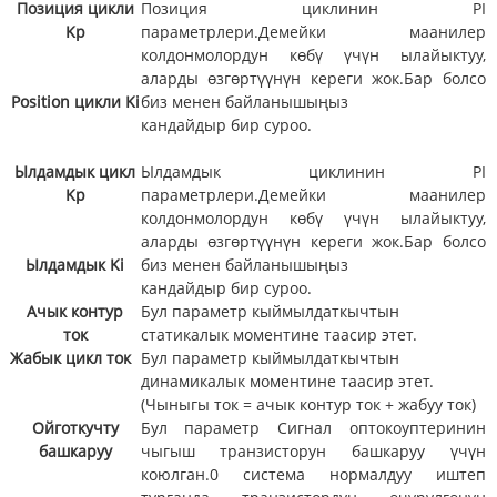
Позиция цикли
Позиция циклинин PI
Kp
параметрлери.Демейки маанилер
колдонмолордун көбү үчүн ылайыктуу,
аларды өзгөртүүнүн кереги жок.Бар болсо
Position цикли Ki
биз менен байланышыңыз
кандайдыр бир суроо.
Ылдамдык цикл
Ылдамдык циклинин PI
Kp
параметрлери.Демейки маанилер
колдонмолордун көбү үчүн ылайыктуу,
аларды өзгөртүүнүн кереги жок.Бар болсо
Ылдамдык Ki
биз менен байланышыңыз
кандайдыр бир суроо.
Ачык контур
Бул параметр кыймылдаткычтын
ток
статикалык моментине таасир этет.
Жабык цикл ток
Бул параметр кыймылдаткычтын
динамикалык моментине таасир этет.
(Чыныгы ток = ачык контур ток + жабуу ток)
Ойготкучту
Бул параметр Сигнал оптокоуптеринин
башкаруу
чыгыш транзисторун башкаруу үчүн
коюлган.0 система нормалдуу иштеп