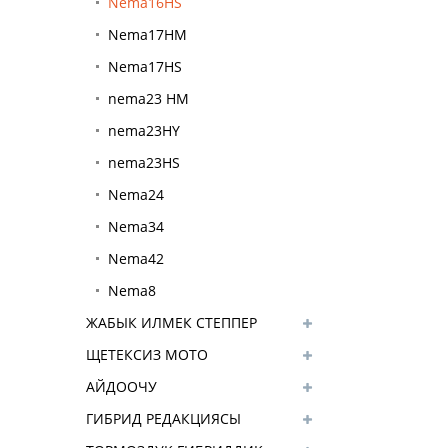
Nema16HS
Nema17HM
Nema17HS
nema23 HM
nema23HY
nema23HS
Nema24
Nema34
Nema42
Nema8
ЖАБЫК ИЛМЕК СТЕППЕР
МОТОРУ
ЩЕТЕКСИЗ МОТО
АЙДООЧУ
ГИБРИД РЕДАКЦИЯСЫ