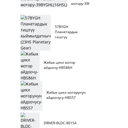
мотору-39BYGHL(16HSL)
57BYGH
Планетардык
тиштүү
кыймылдаткыч
(23HS Planetary
Gear)
Жабык цикл мотор
айдоочу-HBS86H
Жабык цикл моторунун
айдоочусу-HBS57
DRIVER-BLDC-8015A