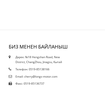
БИЗ МЕНЕН БАЙЛАНЫШ
Дарек: №18 Hengshan Road, New
18/10/19
District, ChangZhou, Jinagsu, Кытай
Сертификаттар
Телефон: 0519-85138166
Email: cherry@longs-motor.com
Факс: 0519-85136737