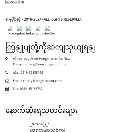
© မူပိုင်ခွင့် - 2018-2024- ALL RIGHTS RESERVED.
ကြှနျုပျတို့ကိုဆကျသှယျရနျ
လိပ်စာ- အမှတ် ၁၈ Hengshan လမ်း၊ New
District၊ ChangZhou၊ Jinagsu၊ China
ဖုန်း : 0519-85138166
Email: cherry@longs-motor.com
Fax: 0519-85136737
နောက်ဆုံးရသတင်းများ
၂၈/၀၁/၂၂
တရုတ်နှစ်သစ်ကူး