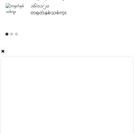
၁၆/၀၁/၂၀
တရုတ်နှစ်သစ်ကူး