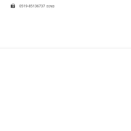
פאַקס: 0519-85136737