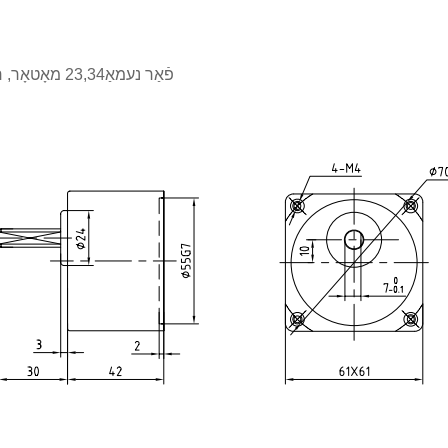
פֿאַר נעמאַ23,34 מאָטאָר, רעדוקציע פאַרהעלטעניש: 1:2 1:5 1:20 1:30