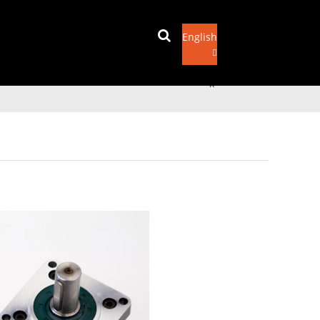
English
שיקן בליצפּאָסט
x