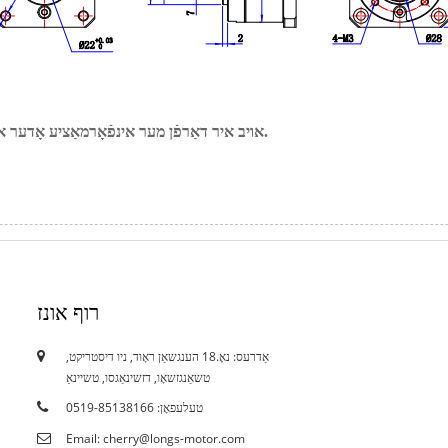
אויב איר דאַרפֿן מער אינפֿאָרמאַציע אָדער אנדערע רעדוקציע ראַציע ביטע קאָנטאַקט אונדז.
רוף אונז
אַדרעס: נאָ.18 הענגשאַן ראָוד, ניו דיסטריקט,
18/10/19
טשאַנגזשאָו, דזשינאַגסו, טשיינאַ
סערטיפיקאַץ
טעלעפאָן: 0519-85138166
Email: cherry@longs-motor.com