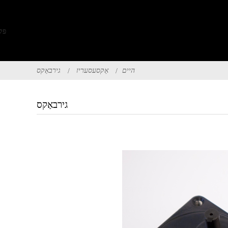
היים
אַקסעסעריז
גירבאַקס
גירבאַקס