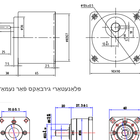
פּלאַנעטאַרי גירבאַקס פֿאַר נעמאַ17, רעדוקציע פאַרהעלטעניש: 1:5.18