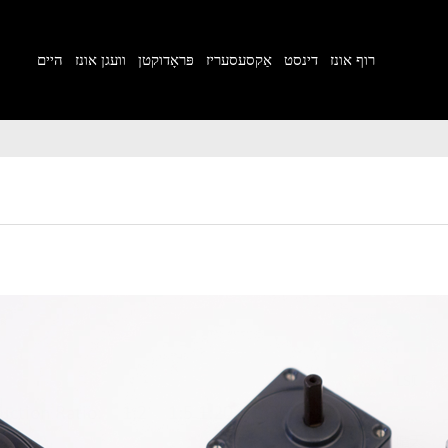
רוף אונז
דינסט
אַקסעסעריז
פּראָדוקטן
וועגן אונז
היים