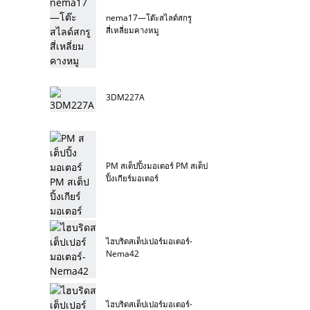
nema17—โต๊ะสไลด์สกรู
สี่เหลี่ยมคางหมู
3DM227A
PM สเต็ปปิ้งมอเตอร์ PM สเต็ป
ปิ้งเกียร์มอเตอร์
ไฮบริดสเต็ปเปอร์มอเตอร์-
Nema42
ไฮบริดสเต็ปเปอร์มอเตอร์-