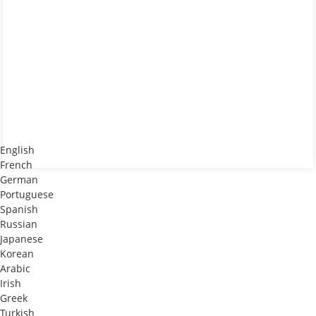
English
French
চএসএল)
German
Portuguese
Spanish
Russian
Japanese
Korean
Arabic
Irish
Greek
Turkish