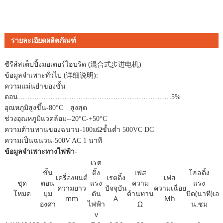
รายละเอียดผลิตภัณฑ์
ซีรีส์สเต็ปปิ้งมอเตอร์ไฮบริด (
混合式步进电机
)
ข้อมูลจำเพาะทั่วไป (
详细说明
):
ความแม่นยำของขั้น
ตอน
…………………………………………………………
5%
อุณหภูมิสูงขึ้น
-
80
°
C
สูงสุด
ช่วงอุณหภูมิแวดล้อม
-
-20
°
C
-
+50
°
C
ความต้านทานของฉนวน
-
100ม
Ω
ขั้นต่ำ 500VC DC
ความเป็นฉนวน
-
500V AC 1 นาที
ข้อมูลจำเพาะทางไฟฟ้า
-
เรต
ขั้น
ติ้ง
เฟส
โฮลดิ้ง
ก
เครื่องยนต์
เรตติ้ง
เฟส
ชุด
ตอน
แรง
ความ
แรง
ความยาว
ปัจจุบัน
ความเฉื่อย
โหมด
มุม
ดัน
ต้านทาน
บิด(นาที)
เอ
mm
A
Mh
องศา
ไฟฟ้า
Ω
น.ซม
v