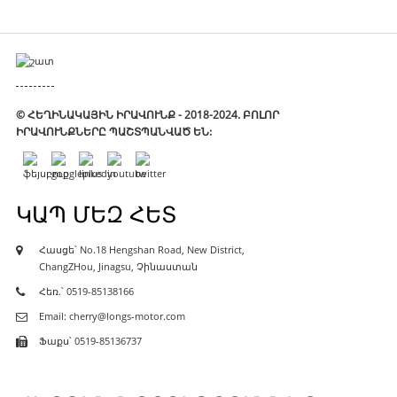
© ՀԵՂԻՆԱԿԱՅԻՆ ԻՐԱՎՈՒՆՔ - 2018-2024. ԲՈԼՈՐ
ԻՐԱՎՈՒՆՔՆԵՐԸ ՊԱՇՏՊԱՆՎԱԾ ԵՆ:
ԿԱՊ ՄԵԶ ՀԵՏ
Հասցե՝ No.18 Hengshan Road, New District,
ChangZHou, Jinagsu, Չինաստան
Հեռ.՝ 0519-85138166
Email: cherry@longs-motor.com
Ֆաքս՝ 0519-85136737