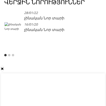
ՎԵՐՋԻՆ ՆՈՐՈՒԹՅՈՒՆՆԵՐ
28/01/22
չինական Նոր տարի
16/01/20
չինական Նոր տարի