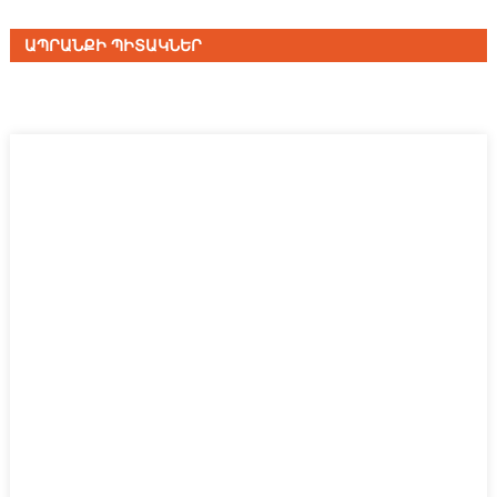
ԱՊՐԱՆՔԻ ՊԻՏԱԿՆԵՐ