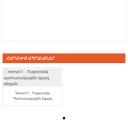
ՀԱՐԱԿԻՑ ԱՊՐԱՆՔՆԵՐ
Nema11 - Trapezoida
Պտուտակային Սլայդ
Սեղան