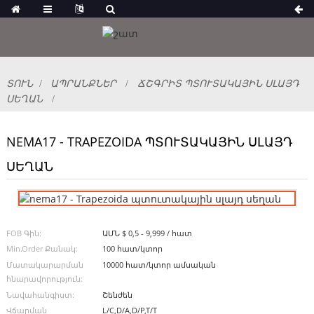
ՏՈՒՆ
ԱՊՐԱՆՔՆԵՐ
ՃՇԳՐԻՏ ՊՏՈՒՏԱԿԱՅԻՆ ՍԼԱՅԴ
ՍԵՂԱՆ
NEMA17 - TRAPEZOIDA ՊՏՈՒՏԱԿԱՅԻՆ ՍԼԱՅԴ
ՍԵՂԱՆ
FOB Գին:
ԱՄՆ $ 0,5 - 9,999 / հատ
Min.Order Քանակ:
100 հատ/կտոր
Մատակարարման
10000 հատ/կտոր ամսական
հնարավորություն:
Նավահանգիստ:
Շենժեն
Վճարման
L/C,D/A,D/P,T/T