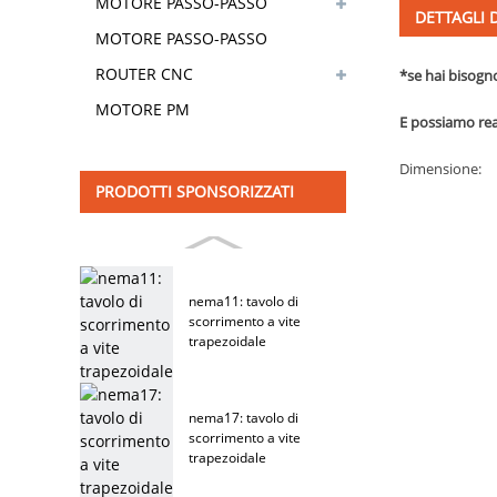
MOTORE PASSO-PASSO
DETTAGLI
IBRIDO CON FRENO
MOTORE PASSO-PASSO
DELLA RIVESTIMENTO
ROUTER CNC
*se hai bisogn
MOTORE PM
E possiamo rea
Dimensione:
PRODOTTI SPONSORIZZATI
nema11: tavolo di
scorrimento a vite
trapezoidale
nema17: tavolo di
scorrimento a vite
trapezoidale