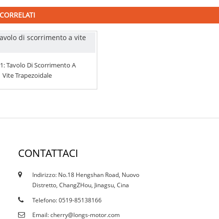
CORRELATI
: Tavolo Di Scorrimento A
Vite Trapezoidale
CONTATTACI
Indirizzo: No.18 Hengshan Road, Nuovo
18/10/19
Distretto, ChangZHou, Jinagsu, Cina
Certificati
Telefono: 0519-85138166
Email: cherry@longs-motor.com