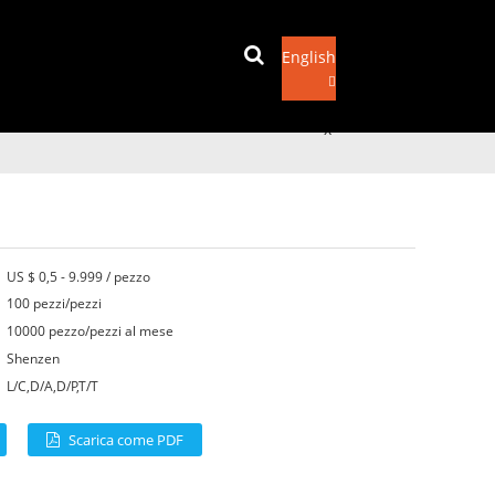
English
Invia una email
x
US $ 0,5 - 9.999 / pezzo
100 pezzi/pezzi
10000 pezzo/pezzi al mese
Shenzen
L/C,D/A,D/P,T/T
Scarica come PDF