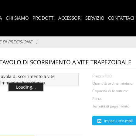
A
CHI SIAMO
PRODOTTI
ACCESSORI
SERVIZIO
CONTATTACI
 DI PRECISIONE
TAVOLO DI SCORRIMENTO A VITE TRAPEZOIDALE
Prezzo FOB:
Quantità ordine minimo:
Loading...
Capacità di fornitura:
Porta:
Termini di pagamento:
Inviaci un'e-mail