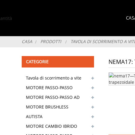
CAS
CASA
PRODOTTI
TAVOLA DI SCORRIMENTO A VITE
NEMA17: 
CATEGORIE
Tavola di scorrimento a vite
di precisione
MOTORE PASSO-PASSO
IBRIDO
MOTORE PASSO-PASSO AD
ANELLO CHIUSO
MOTORE BRUSHLESS
AUTISTA
MOTORE CAMBIO IBRIDO