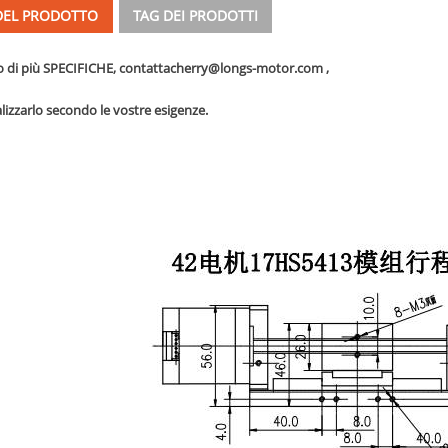
 DEL PRODOTTO
TAG DEI PRODOTTI
o di più SPECIFICHE, contatta
cherry@longs-motor.com
,
lizzarlo secondo le vostre esigenze.