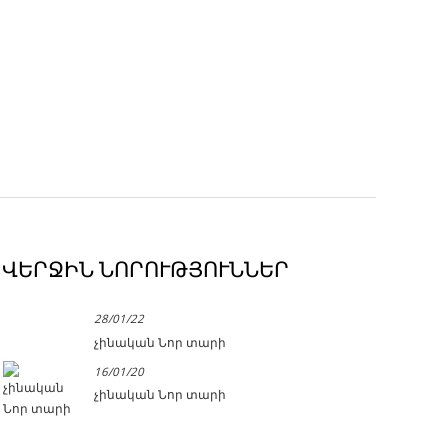
ՎԵՐՋԻՆ ՆՈՐՈՒԹՅՈՒՆՆԵՐ
28/01/22
չինական Նոր տարի
16/01/20
չինական Նոր տարի