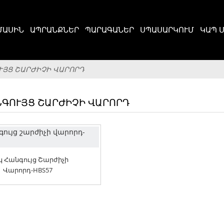
ՄԱՍԻՆ
ԱՊՐԱՆՔՆԵՐ
ՊԱՐԱԳԱՆԵՐ
ՍՊԱՍԱՐԿՈՒՄ
ԿԱՊ 
ՒՅՑ ՇԱՐԺԻՉԻ ՎԱՐՈՐԴ
ՆԳՈՒՅՑ ՇԱՐԺԻՉԻ ՎԱՐՈՐԴ
 Հանգույց Շարժիչի
Վարորդ-HBS57