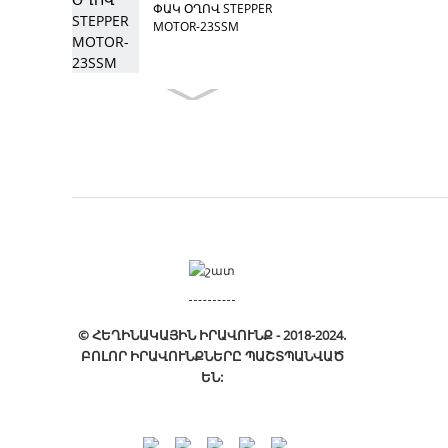
ՓԱԿ ՕՂՈՎ STEPPER
MOTOR-23SSM
© ՀԵՂԻՆԱԿԱՅԻՆ ԻՐԱՎՈՒՆՔ - 2018-2024.
ԲՈԼՈՐ ԻՐԱՎՈՒՆՔՆԵՐԸ ՊԱՇՏՊԱՆՎԱԾ
ԵՆ: