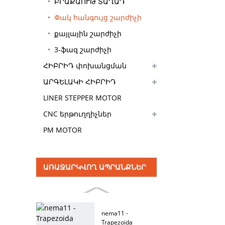
ԲՐԱՔԱՈՒԹ ՏԱՂԱԴ
Փակ հանգույց շարժիչի
վարորդ
քայլային շարժիչի
վարորդ
3-ֆազ շարժիչի
ՀԻԲՐԻԴ փոխանցման
վարորդ
տուփի շարժիչ
ԱՐԳԵԼԱԿԻ ՀԻԲՐԻԴ
ՍՏԵՊԵՐ ՇԱՐԺԻՉ
LINER STEPPER MOTOR
CNC երթուղղիչներ
PM MOTOR
ԱՌԱՋԱՐԿՎՈՂ ԱՊՐԱՆՔՆԵՐ
nema11 -
Trapezoida