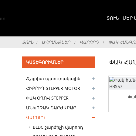
ՏՈՒՆ
ՄԵՐ 
ՏՈՒՆ
ԱՊՐԱՆՔՆԵՐ
ՎԱՐՈՐԴ
ՓԱԿ ՀԱՆԳՈ
ՓԱԿ ՀԱ
ԿԱՏԵԳՈՐԻԱՆԵՐ
Ճշգրիտ պտուտակային
սլայդ սեղան
ՀԻԲՐԻԴ STEPPER MOTOR
Փակ
ՓԱԿ ՕՂՈՎ STEPPER
ՇԱՐԺԱՐԱՐ
ԱՆԽՈԶԱԿ ՇԱՐԺԱՐԱՐ
ՎԱՐՈՐԴ
BLDC շարժիչի վարորդ