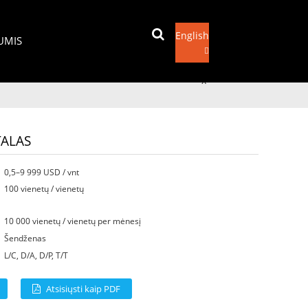
English
MUMIS
Siųsti laišką
x
TALAS
0,5–9 999 USD / vnt
100 vienetų / vienetų
10 000 vienetų / vienetų per mėnesį
Šendženas
L/C, D/A, D/P, T/T
Atsisiųsti kaip PDF