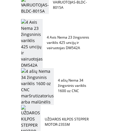
VAIRUOTOJAS-BLDC-
8015A
4 Axis Nema 23 žingsninis
variklis 425 uncijų ir
vairuotojas DM542A
4 ašių Nema 34
žingsninis variklis
1600 oz CNC
maršrutizatorius
arba malūnėlis
UŽDAROS KILPOS STEPPER
MOTOR-23SSM