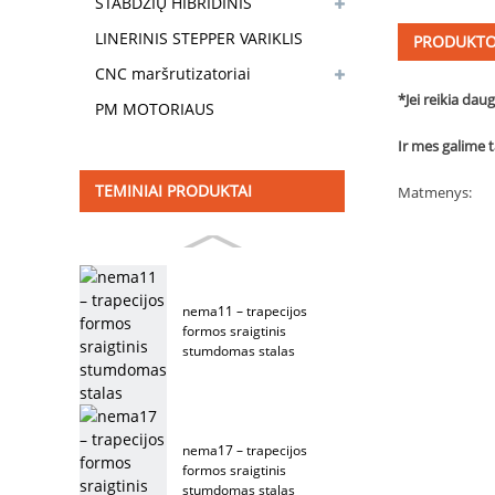
VARIKLIS
STABDŽIŲ HIBRIDINIS
STEPPER VARIKLIS
LINERINIS STEPPER VARIKLIS
PRODUKTO
CNC maršrutizatoriai
*Jei reikia dau
PM MOTORIAUS
Ir mes galime t
TEMINIAI PRODUKTAI
Matmenys:
nema11 – trapecijos
formos sraigtinis
stumdomas stalas
nema17 – trapecijos
formos sraigtinis
stumdomas stalas