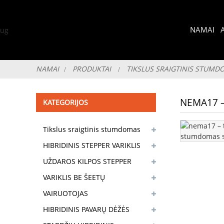
NAMAI
NAMAI
PRODUKTAI
TIKSLUS SRAIGTINIS STUMD
NEMA17 –
KATEGORIJOS
Tikslus sraigtinis stumdomas
stalas
HIBRIDINIS STEPPER VARIKLIS
UŽDAROS KILPOS STEPPER
VARIKLIS
VARIKLIS BE ŠEETŲ
VAIRUOTOJAS
HIBRIDINIS PAVARŲ DĖŽĖS