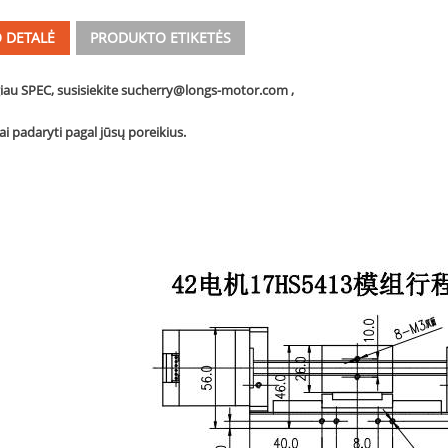
 DETALĖ
PRODUKTO ETIKETĖS
giau SPEC, susisiekite su
cherry@longs-motor.com
,
ai padaryti pagal jūsų poreikius.