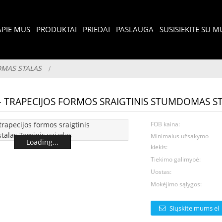
APIE MUS
PRODUKTAI
PRIEDAI
PASLAUGA
SUSISIEKITE SU 
OMAS STALAS
 TRAPECIJOS FORMOS SRAIGTINIS STUMDOMAS S
FOB kaina:
Minimalus užsakymo
Loading...
kiekis:
Tiekimo galimybė:
Uostas:
Mokėjimo sąlygos:
Siųskite mums el