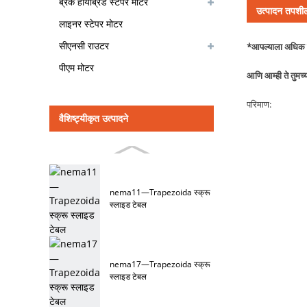
ब्रेक हायब्रिड स्टेपर मोटर
उत्पादन तपशी
लाइनर स्टेपर मोटर
सीएनसी राउटर
*आपल्याला अधिक स्
पीएम मोटर
आणि आम्ही ते तुमच्
परिमाण:
वैशिष्ट्यीकृत उत्पादने
nema11—Trapezoida स्क्रू
स्लाइड टेबल
nema17—Trapezoida स्क्रू
स्लाइड टेबल