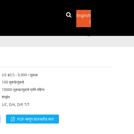
English
ई - मेल पाठवा
x
US $0.5 - 9,999 / तुकडा
100 तुकडे/तुकडे
10000 तुकडा/तुकडे प्रति महिना
शेन्झेन
L/C, D/A, D/P, T/T
PDF म्हणून डाउनलोड करा