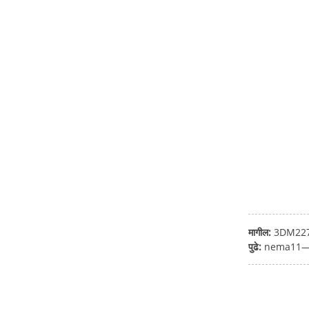
मागील:
3DM22
पुढे:
nema11—Tr