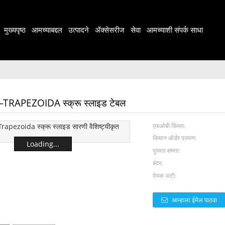
मुख्यपृष्ठ
आमच्याबद्दल
उत्पादने
ॲक्सेसरीज
सेवा
आमच्याशी संपर्क साधा
APEZOIDA स्क्रू स्लाइड टेबल
एफओबी किंमत:
किमान ऑर्डर प्रमाण:
Loading...
पुरवठा क्षमता:
बंदर:
देयक अटी:
आम्हाला ईमेल पाठवा