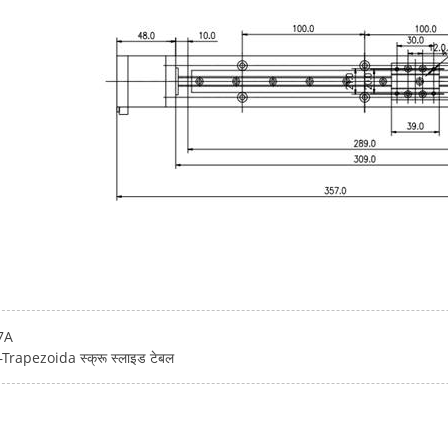
7A
apezoida स्क्रू स्लाइड टेबल