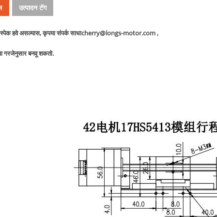
ल
उत्पादन टॅग
पेक हवे असल्यास, कृपया संपर्क साधा
cherry@longs-motor.com
,
या गरजेनुसार बनवू शकतो.