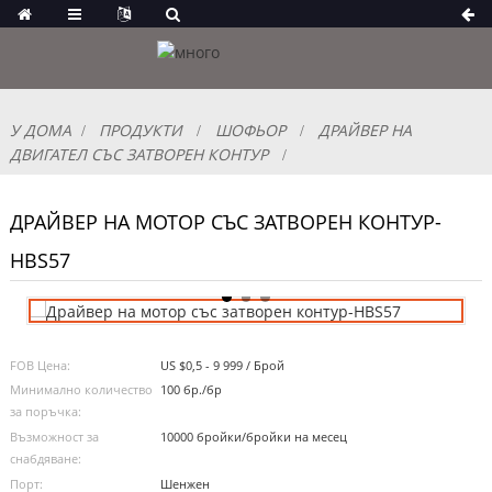
У ДОМА
ПРОДУКТИ
ШОФЬОР
ДРАЙВЕР НА
ДВИГАТЕЛ СЪС ЗАТВОРЕН КОНТУР
ДРАЙВЕР НА МОТОР СЪС ЗАТВОРЕН КОНТУР-
HBS57
FOB Цена:
US $0,5 - 9 999 / Брой
Минимално количество
100 бр./бр
за поръчка:
Възможност за
10000 бройки/бройки на месец
снабдяване:
Порт:
Шенжен