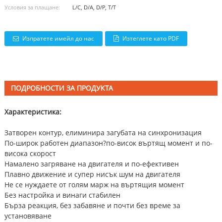
Условия за плащане:
L/C, D/A, D/P, T/T
Изпратете имейл до нас
Изтеглете като PDF
ПОДРОБНОСТИ ЗА ПРОДУКТА
Характеристика:
Затворен контур, елиминира загубата на синхронизация
По-широк работен диапазон?по-висок въртящ момент и по-
висока скорост
Намалено загряване на двигателя и по-ефективен
Плавно движение и супер нисък шум на двигателя
Не се нуждаете от голям марж на въртящия момент
Без настройка и винаги стабилен
Бърза реакция, без забавяне и почти без време за
установяване