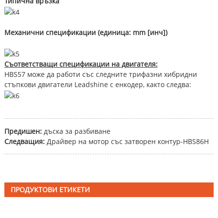
Типична връзка
Механични спецификации (единица: mm [инч])
Съответстващи спецификации на двигателя:
HBS57 може да работи със следните трифазни хибридни
стъпкови двигатели Leadshine с енкодер, както следва:
Предишен:
дъска за разбиване
Следващия:
Драйвер на мотор със затворен контур-HBS86H
ПРОДУКТОВИ ЕТИКЕТИ