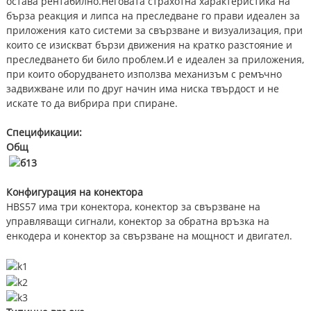
остава рентабилно.Неговата страхотна характеристика на
бърза реакция и липса на преследване го прави идеален за
приложения като системи за свързване и визуализация, при
които се изискват бързи движения на кратко разстояние и
преследването би било проблем.И е идеален за приложения,
при които оборудването използва механизъм с ремъчно
задвижване или по друг начин има ниска твърдост и не
искате то да вибрира при спиране.
Спецификации:
Общ
Конфигурация на конектора
HBS57 има три конектора, конектор за свързване на
управляващи сигнали, конектор за обратна връзка на
енкодера и конектор за свързване на мощност и двигател.
)