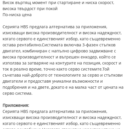
Висок въртящ момент при стартиране и ниска скорост,
висока твърдост при покой
По-ниска цена
Серията HBS предлага алтернатива за приложения,
изискващи висока производителност и висока надеждност,
когато сервото е единственият избор, като същевременно
остава рентабилно.Системата включва 3-фазен стъпков
двигател, комбиниран с напълно цифрово задвижване с
висока производителност и вътрешен енкодер, който се
използва за затваряне на контурите на позиция, скорост и
ток в реално време, точно както серво системите.Той
съчетава най-доброто от технологиите за серво и стъпкови
двигатели и предоставя уникални възможности и
подобрения и на двете, докато е на малка част от цената на
серво система.
Приложения:
Серията HBS предлага алтернатива за приложения,
изискващи висока производителност и висока надеждност,
когато сервото е единственият избор, като същевременно