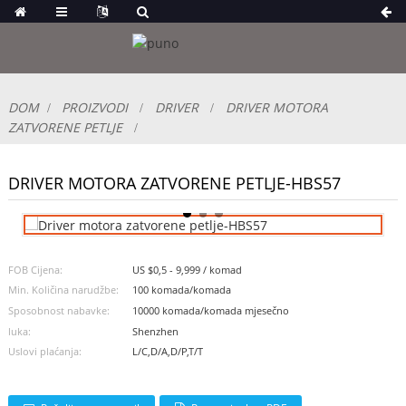
DOM
PROIZVODI
DRIVER
DRIVER MOTORA
ZATVORENE PETLJE
DRIVER MOTORA ZATVORENE PETLJE-HBS57
FOB Cijena:
US $0,5 - 9,999 / komad
Min. Količina narudžbe:
100 komada/komada
Sposobnost nabavke:
10000 komada/komada mjesečno
luka:
Shenzhen
Uslovi plaćanja:
L/C,D/A,D/P,T/T