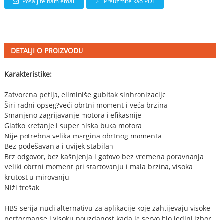
Pošaljite nam email
Preuzmite kao PDF
DETALJI O PROIZVODU
Karakteristike:
Zatvorena petlja, eliminiše gubitak sinhronizacije
Širi radni opseg?veći obrtni moment i veća brzina
Smanjeno zagrijavanje motora i efikasnije
Glatko kretanje i super niska buka motora
Nije potrebna velika margina obrtnog momenta
Bez podešavanja i uvijek stabilan
Brz odgovor, bez kašnjenja i gotovo bez vremena poravnanja
Veliki obrtni moment pri startovanju i mala brzina, visoka
krutost u mirovanju
Niži trošak
HBS serija nudi alternativu za aplikacije koje zahtijevaju visoke
performanse i visoku pouzdanost kada je servo bio jedini izbor,