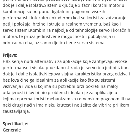
dok je i dalje isplativ.Sistem uključuje 3-fazni koračni motor u
kombinaciji sa potpuno digitalnim pogonom visokih
performansi i internim enkoderom koji se koristi za zatvaranje
petlji položaja, brzine i struje u realnom vremenu, baš kao i
servo sistemi.Kombinira najbolje od tehnologije servo i koračnih
motora, te pruža jedinstvene mogućnosti i poboljšanja u
odnosu na oba, uz samo djelić cijene servo sistema.
Prijave:
HBS serija nudi alternativu za aplikacije koje zahtijevaju visoke
performanse i visoku pouzdanost kada je servo bio jedini izbor,
dok je i dalje isplativ.Njegova sjajna karakteristika brzog odziva i
bez lova čine ga idealnim za aplikacije kao što su sistemi
vezivanja i vida u kojima su potrebni brzi pokreti na maloj
udaljenosti i lov bi bio problem.I idealan je za aplikacije u
kojima oprema koristi mehanizam sa remenskim pogonom ili na
neki drugi način ima nisku krutost i ne želite da vibrira prilikom
zaustavljanja.
Specifikacije:
Generale