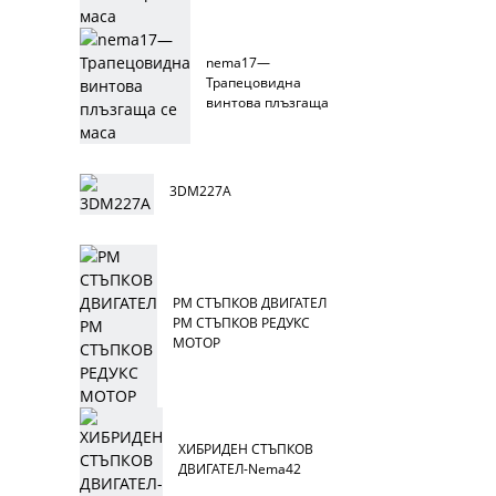
се маса
nema17—
Трапецовидна
винтова плъзгаща
се маса
3DM227A
PM СТЪПКОВ ДВИГАТЕЛ
PM СТЪПКОВ РЕДУКС
МОТОР
ХИБРИДЕН СТЪПКОВ
ДВИГАТЕЛ-Nema42