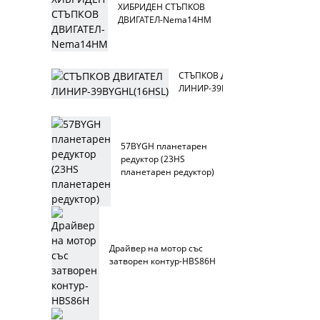
ХИБРИДЕН СТЪПКОВ
ДВИГАТЕЛ-Nema14HM
СТЪПКОВ ДВИГАТЕЛ
ЛИНИР-39BYGHL(16HSL)
57BYGH планетарен
редуктор (23HS
планетарен редуктор)
Драйвер на мотор със
затворен контур-HBS86H