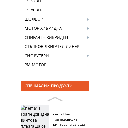
57BLF
86BLF
ШОФЬОР
МОТОР ХИБРИДНА
СКОРОСТНА КУТИЯ
СПИРАЧЕН ХИБРИДЕН
СТЪПКОВ ДВИГАТЕЛ
СТЪПКОВ ДВИГАТЕЛ ЛИНЕР
CNC РУТЕРИ
PM МОТОР
СПЕЦИАЛНИ ПРОДУКТИ
nema11—
Трапецовидна
винтова плъзгаща