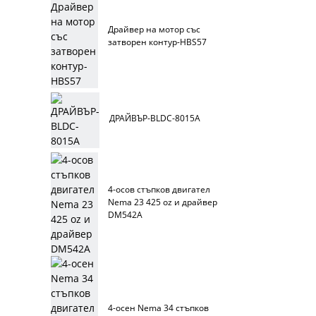
Драйвер на мотор със
затворен контур-HBS57
ДРАЙВЪР-BLDC-8015A
4-осов стъпков двигател
Nema 23 425 oz и драйвер
DM542A
4-осен Nema 34 стъпков