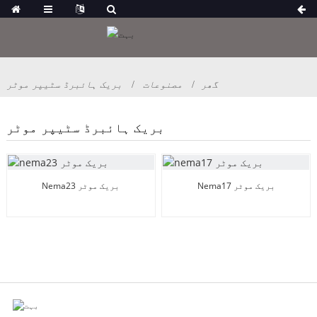
گھر
مصنوعات
بریک ہائبرڈ سٹیپر موٹر
بریک ہائبرڈ سٹیپر موٹر
Nema17 بریک موٹر
Nema23 بریک موٹر