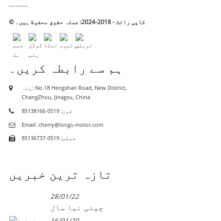
© کاپی رائٹ - 2018-2024: جملہ حقوق محفوظ ہیں۔
ہم سے رابطہ کریں۔
پتہ: No.18 Hengshan Road, New District,
ChangZhou, Jinagsu, China
فون: 0519-85138166
Email: cherry@longs-motor.com
فیکس: 0519-85136737
تازہ ترین خبریں
28/01/22
چینی نیا سال
16/01/20