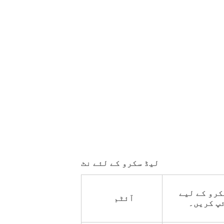
لیڈ سکرو کے لئے نٹ
کرو کے لیے
آئٹم
پ کریں۔