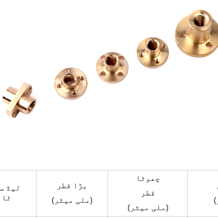
چھوٹا
بڑا قطر
لیڈ س
قطر
ٹائ
(ملی میٹر)
(ملی میٹر)