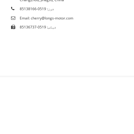
سرٹیفکیٹس
فون: 0519-85138166
Email: cherry@longs-motor.com
فیکس: 0519-85136737