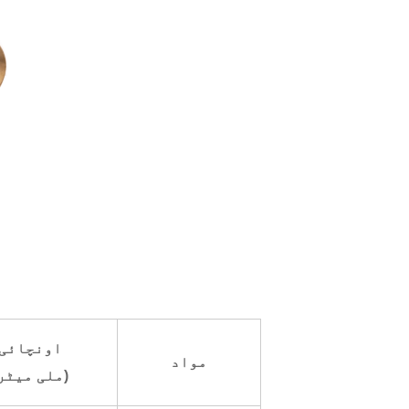
اونچائی
مواد
(ملی میٹر)