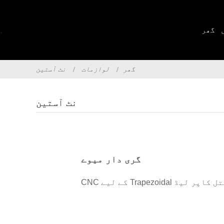
گھر
گھر
لوازمات
نٹ آستین
نٹ آستین
گری دار میوے
T سکرو نٹ پیتل کاپر لیڈ