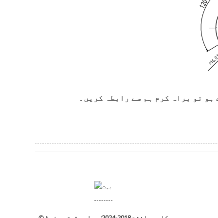
ہو تو براہ کرم ہم سے رابطہ کریں۔
© کاپی رائٹ - 2018-2024: جملہ حقوق محفوظ