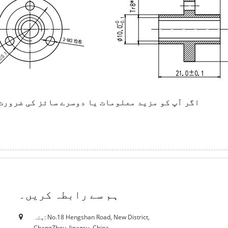
اگر آپ کو مزید معلومات یا دوسرے سائز کی ضرورت 
ہم سے رابطہ کریں۔
پتہ: No.18 Hengshan Road, New District,
18/10/19
ChangZhou, Jinagsu, China