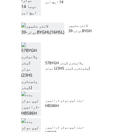
14 ایچ ایم
لائنر سٹیپر
موٹر-39BYGHL(16HSL)
57BYGH پلانیٹری گیئر
موٹر (23HS پلینٹری گیئر)
بند لوپ موٹر ڈرائیور-
HBS86H
بند لوپ موٹر ڈرائیور-