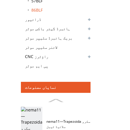
57BLF
86BLF
ڈرائیور
ہائبرڈ گیئر باکس موٹر
بریک ہائبرڈ سٹیپر موٹر
لائنر سٹیپر موٹر
CNC راؤٹرز
پی ایم موٹر
نمایاں مصنوعات
nema11—Trapezoida سکرو
سلائیڈ ٹیبل