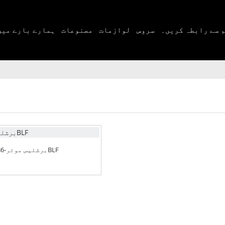
 سے رابطہ کریں۔
سروس
لوازمات
مصنوعات
ہمارے بارے میں
برشلیس موٹر-86BLF