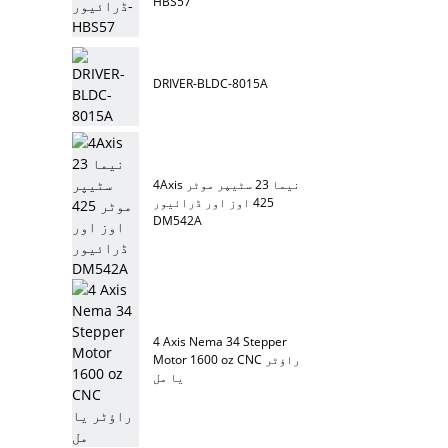
HBS57
DRIVER-BLDC-8015A
4Axis نیما 23 سٹیپر موٹر
425 اوز اور ڈرائیور
DM542A
4 Axis Nema 34 Stepper
Motor 1600 oz CNC راؤٹر
یا مل