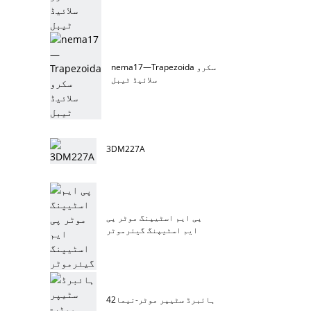
nema17—Trapezoida سکرو
سلائیڈ ٹیبل
3DM227A
پی ایم اسٹیپنگ موٹر پی
ایم اسٹیپنگ گیئرموٹر
ہائبرڈ سٹیپر موٹر-نیما42