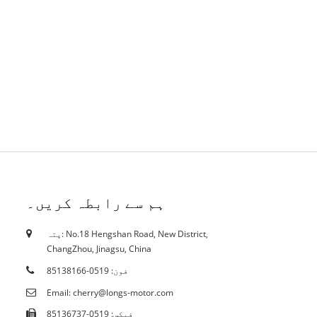
ہم سے رابطہ کریں۔
پتہ: No.18 Hengshan Road, New District,
18/10/19
ChangZhou, Jinagsu, China
سرٹیفکیٹس
فون: 0519-85138166
Email: cherry@longs-motor.com
فیکس: 0519-85136737