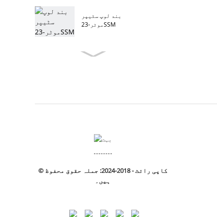
بند لوپ سٹیپر
موٹر-23SSM
© کاپی رائٹ - 2018-2024: جملہ حقوق محفوظ
ہیں۔