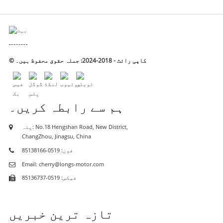
© کاپی رائٹ - 2018-2024: جملہ حقوق محفوظ ہیں۔
ہم سے رابطہ کریں۔
پتہ: No.18 Hengshan Road, New District,
ChangZhou, Jinagsu, China
فون: 0519-85138166
Email: cherry@longs-motor.com
فیکس: 0519-85136737
تازہ ترین خبریں