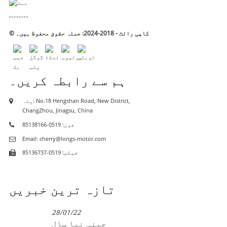
© کاپی رائٹ - 2018-2024: جملہ حقوق محفوظ ہیں۔
ہم سے رابطہ کریں۔
پتہ: No.18 Hengshan Road, New District,
ChangZhou, Jinagsu, China
فون: 0519-85138166
Email: cherry@longs-motor.com
فیکس: 0519-85136737
تازہ ترین خبریں
28/01/22
چینی نیا سال