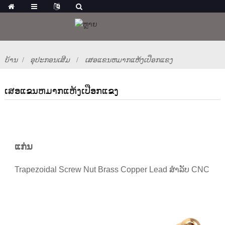
ບ້ານ
ອຸປະກອນເສີມ
ເສອແຂນຫມາກແຫ້ງເປືອກແຂງ
ເສອແຂນຫມາກແຫ້ງເປືອກແຂງ
ແກ່ນ
Trapezoidal Screw Nut Brass Copper Lead ສໍາລັບ CNC