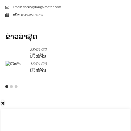
Email: cherry@longs-motor.com
ແຟັກ: 0519-85136737
ຂ່າວ​ລ່າ​ສຸດ
28/01/22
ປີໃໝ່ຈີນ
16/01/20
ປີໃໝ່ຈີນ