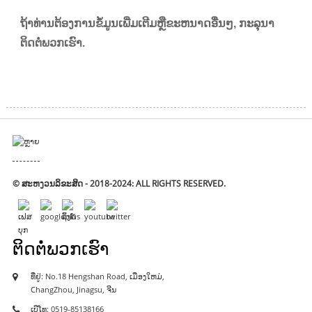
ຖ້າທ່ານຕ້ອງການຂໍ້ມູນເພີ່ມເຕີມຫຼືຂະຫນາດອື່ນໆ, ກະລຸນາ
ຕິດຕໍ່ພວກເຮົາ.
© ສະຫງວນລິຂະສິດ - 2018-2024: ALL RIGHTS RESERVED.
ຕິດ​ຕໍ່​ພວກ​ເຮົາ
ທີ່​ຢູ່​: No.18 Hengshan Road, ເມືອງ​ໃຫມ່,
ChangZhou, Jinagsu, ຈີນ
ເບີໂທ: 0519-85138166