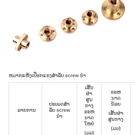
ຫມາກແຫ້ງເປືອກແຂງສໍາລັບ screw ນໍາ
ເສັ້ນ
ຂະຫ
ຜ່າ
ນາດ
ສູນ
ປະເພດສໍາ
ນ້ອຍ
ກາງ
ລາຍການ
ລັບ screw
ຂະຫ
ເສັ້ນຜ່າ
ນໍາ
ນາດ
ສູນກາງ
ໃຫຍ່
(ມມ)
(ມມ)