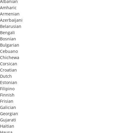
Albanian
Amharic
Armenian
Azerbaijani
Belarusian
Bengali
Bosnian
Bulgarian
Cebuano
Chichewa
Corsican
Croatian
Dutch
Estonian
Filipino
Finnish
Frisian
Galician
Georgian
Gujarati
Haitian
Hausa