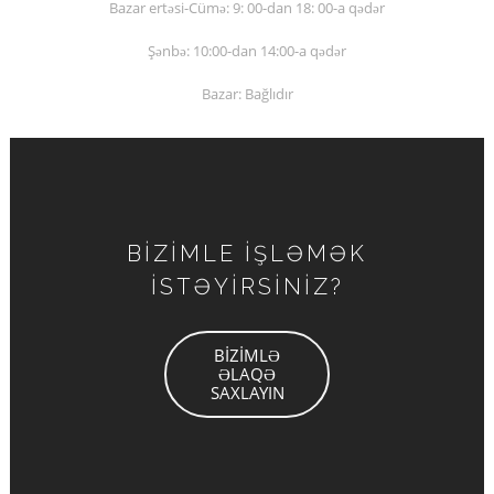
Bazar ertəsi-Cümə: 9: 00-dan 18: 00-a qədər
Şənbə: 10:00-dan 14:00-a qədər
Bazar: Bağlıdır
BİZİMLE İŞLƏMƏK
İSTƏYİRSİNİZ?
BİZİMLƏ
ƏLAQƏ
SAXLAYIN