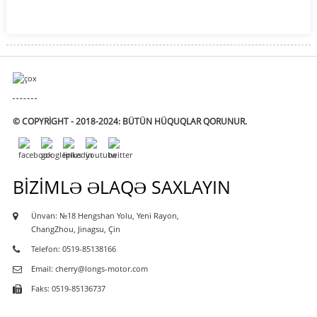
© COPYRIGHT - 2018-2024: BÜTÜN HÜQUQLAR QORUNUR.
BIZIMLƏ ƏLAQƏ SAXLAYIN
Ünvan: №18 Hengshan Yolu, Yeni Rayon,
ChangZhou, Jinagsu, Çin
Telefon: 0519-85138166
Email: cherry@longs-motor.com
Faks: 0519-85136737