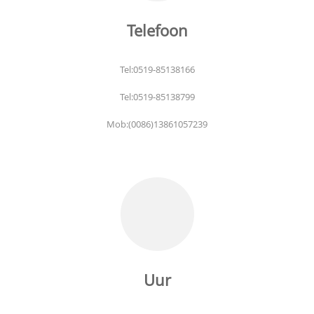
Telefoon
Tel:0519-85138166
Tel:0519-85138799
Mob:(0086)13861057239
Uur