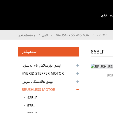
ە
ئۆي
86BLF
BRUSHLESS MOTOR
ئۆي
مەھسۇلاتلار
86BLF
سەھىپىلەر
ئېنىق بۇرمىلاش تام تەسۋىر
جەدۋىلى
HYBRID STEPPER MOTOR
BRU
يېپىق ھالەتتىكى موتور
BRUSHLESS MOTOR
42BLF
57BL