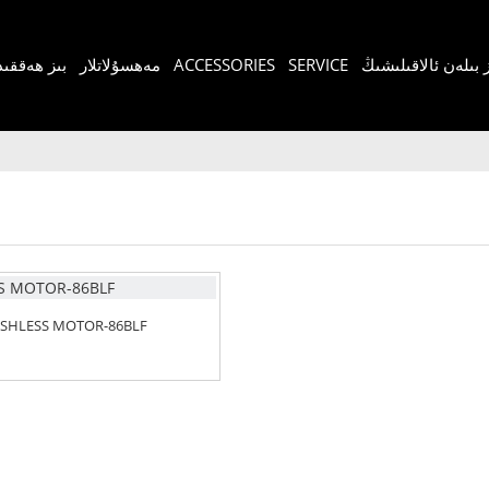
ز بىلەن ئالاقىلىشىڭ
SERVICE
ACCESSORIES
مەھسۇلاتلار
بىز ھەققىد
SHLESS MOTOR-86BLF