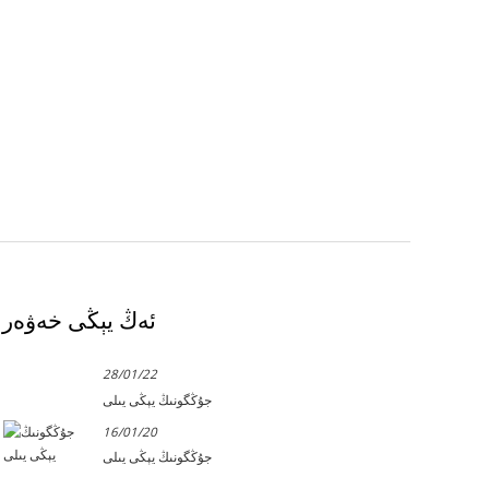
ئەڭ يېڭى خەۋەر
28/01/22
جۇڭگونىڭ يېڭى يىلى
16/01/20
جۇڭگونىڭ يېڭى يىلى