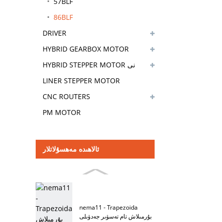
57BLF
86BLF
DRIVER
HYBRID GEARBOX MOTOR
HYBRID STEPPER MOTOR نى
بۇزۇڭ
LINER STEPPER MOTOR
CNC ROUTERS
PM MOTOR
ئالاھىدە مەھسۇلاتلار
nema11 - Trapezoida
بۇرمىلاش تام تەسۋىر جەدۋىلى