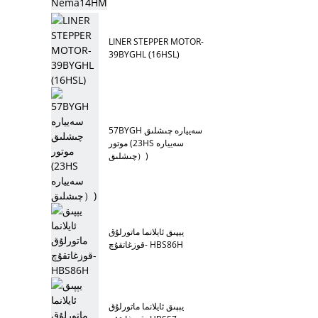
LINER STEPPER MOTOR-
39BYGHL (16HSL)
57BYGH سەييارە چىشلىق
موتور (23HS سەييارە
چىشلىق）)
يېپىق ئايلانما ماتورلۇق
قوزغاتقۇچ- HBS86H
يېپىق ئايلانما ماتورلۇق