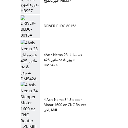
قوزغاتقۇچ- HBS57
DRIVER-BLDC-8015A
4Axis Nema 23 قەدەملىك
ماتور 425 oz & شوپۇر
DM542A
4 Axis Nema 34 Stepper
Motor 1600 oz CNC Router
ياكى Mill