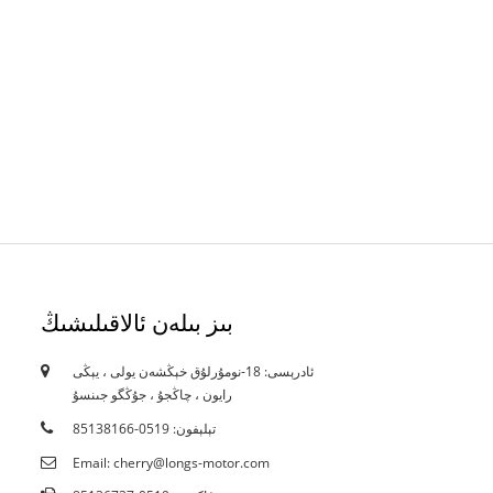
بىز بىلەن ئالاقىلىشىڭ
ئادرېسى: 18-نومۇرلۇق خېڭشەن يولى ، يېڭى
18/10/19
رايون ، چاڭجۇ ، جۇڭگو جىنسۇ
گۇۋاھنامە
تېلېفون: 0519-85138166
Email: cherry@longs-motor.com