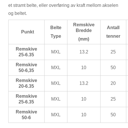
et stramt belte, eller overføring av kraft mellom akselen
og beltet.
Remskive
Belte
Antall
Bredde
Punkt
Type
tenner
(mm)
Remskive
MXL
13.2
25
25-6.35
Remskive
MXL
10
50
50-6,35
Remskive
MXL
13.2
20
20-6.35
Remskive
MXL
10
25
25-6.35
Remskive
MXL
10
50
50-6