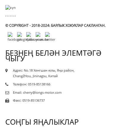
© COPYRIGHT - 2018-2024: БАРЛЫК ХОКУКЛАР САКЛАНГАН.
БЕЗНЕҢ БЕЛӘН ЭЛЕМТӘГӘ
ЧЫГУ
Адрес: No.18 Хенгшан юлы, Яңа район,
ChangZHou, Jininagsu, Китай
Телефон: 0519-85138166
Email: cherry@longs-motor.com
Факс: 0519-85136737
СОҢГЫ ЯҢАЛЫКЛАР