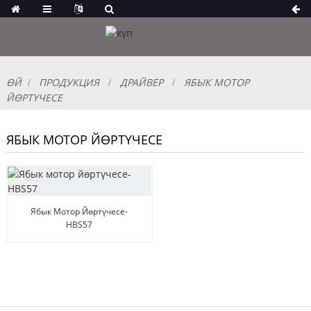
ӨЙ
ПРОДУКЦИЯ
ДРАЙВЕР
ЯБЫК МОТОР
ЙӨРТҮЧЕСЕ
ЯБЫК МОТОР ЙӨРТҮЧЕСЕ
Ябык Мотор Йөртүчесе-
HBS57