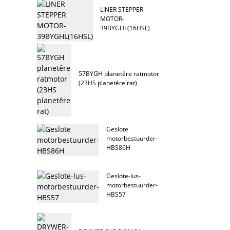
LINER STEPPER
MOTOR-
39BYGHL(16HSL)
57BYGH planetêre ratmotor
(23HS planetêre rat)
Geslote
motorbestuurder-
HBS86H
Geslote-lus-
motorbestuurder-
HBS57