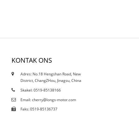
KONTAK ONS
Adres: No.18 Hengshan Road, New
18/10/19
District, ChangZHou, Jinagsu, China
Sertifikate
Skakel: 0519-85138166
Email: cherry@longs-motor.com
Faks: 0519-85136737