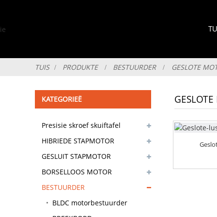
TU
TUIS
PRODUKTE
BESTUURDER
GESLOTE MO
GESLOTE
KATEGORIEË
Presisie skroef skuiftafel
HIBRIEDE STAPMOTOR
Geslo
GESLUIT STAPMOTOR
BORSELLOOS MOTOR
BESTUURDER
BLDC motorbestuurder