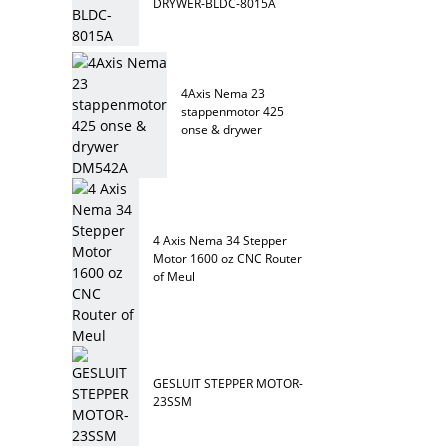
DRYWER-BLDC-8015A
4Axis Nema 23
stappenmotor 425
onse & drywer
DM542A
4 Axis Nema 34 Stepper
Motor 1600 oz CNC Router
of Meul
GESLUIT STEPPER MOTOR-
23SSM