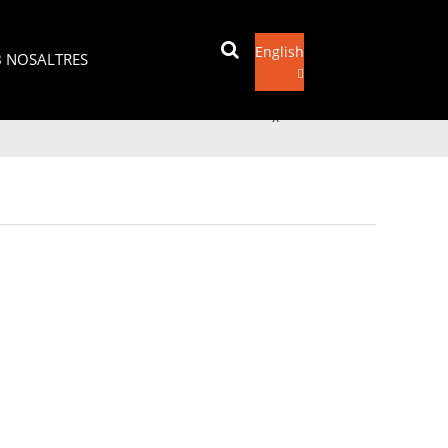
English
 NOSALTRES
Envia un correu electrònic
x