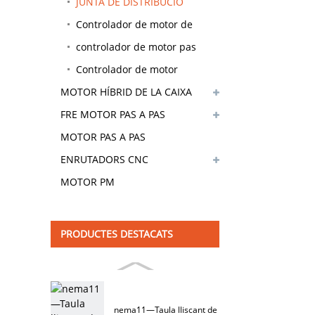
BLDC
JUNTA DE DISTRIBUCIÓ
Controlador de motor de
bucle tancat
controlador de motor pas
a pas
Controlador de motor
MOTOR HÍBRID DE LA CAIXA
trifàsic
DE CAMBIOS
FRE MOTOR PAS A PAS
HÍBRID
MOTOR PAS A PAS
ENRUTADORS CNC
MOTOR PM
PRODUCTES DESTACATS
nema11—Taula lliscant de