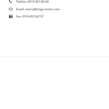
Telèfon: 0519-85138166
Email: cherry@longs-motor.com
Fax: 0519-85136737