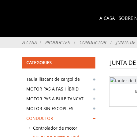
A CASA
SOBRE 
A CASA
PRODUCTES
CONDUCTOR
JUNTA DE 
JUNTA DE
CATEGORIES
Taula lliscant de cargol de
precisió
MOTOR PAS A PAS HÍBRID
T
MOTOR PAS A BULE TANCAT
MOTOR SIN ESCOPILES
CONDUCTOR
Controlador de motor