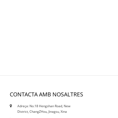
CONTACTA AMB NOSALTRES
Adreça: No.18 Hengshan Road, New
18/10/19
District, ChangZHou, Jinagsu, Xina
Certificats