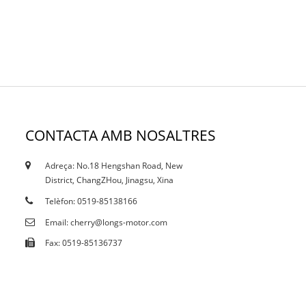
CONTACTA AMB NOSALTRES
Adreça: No.18 Hengshan Road, New
18/10/19
District, ChangZHou, Jinagsu, Xina
Certificats
Telèfon: 0519-85138166
Email: cherry@longs-motor.com
Fax: 0519-85136737