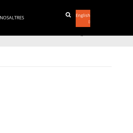
English
NOSALTRES
Envia un correu electrònic
x