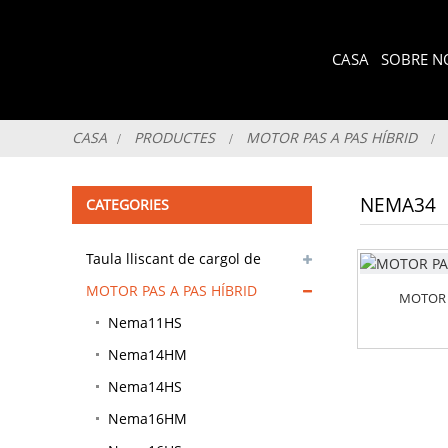
CASA
SOBRE N
CASA
PRODUCTES
MOTOR PAS A PAS HÍBRID
NEMA34
CATEGORIES
Taula lliscant de cargol de
precisió
MOTOR PAS A PAS HÍBRID
MOTOR 
Nema11HS
Nema14HM
Nema14HS
Nema16HM