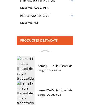
DE CAMBIOS
FRE MOTOR PAS A PAS
HÍBRID
MOTOR PAS A PAS
ENRUTADORS CNC
MOTOR PM
PRODUCTES DESTACATS
nema11—Taula lliscant de
cargol trapezoïdal
nema17—Taula lliscant de
cargol trapezoïdal