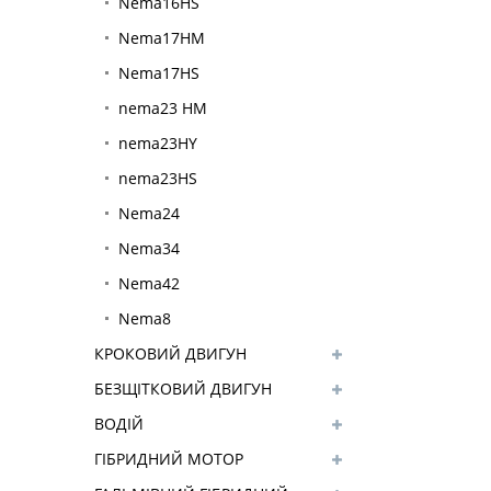
Nema16HS
Nema17HM
Nema17HS
nema23 HM
nema23HY
nema23HS
Nema24
Nema34
Nema42
Nema8
КРОКОВИЙ ДВИГУН
ЗАМКНУТОГО КОНТУРУ
БЕЗЩІТКОВИЙ ДВИГУН
ВОДІЙ
ГІБРИДНИЙ МОТОР