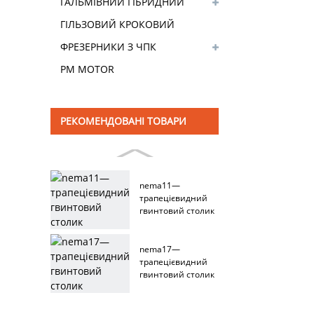
КОРОБКИ ПЕРЕДАЧ
ГАЛЬМІВНИЙ ГІБРИДНИЙ
КРОКОВИЙ ДВИГУН
ГІЛЬЗОВИЙ КРОКОВИЙ
ДВИГУН
ФРЕЗЕРНИКИ З ЧПК
PM MOTOR
РЕКОМЕНДОВАНІ ТОВАРИ
nema11—
трапецієвидний
гвинтовий столик
nema17—
трапецієвидний
гвинтовий столик