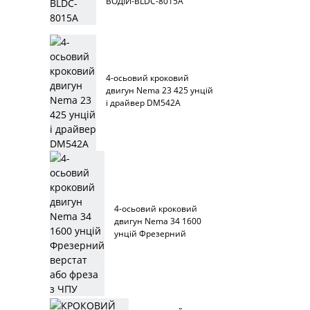
ВОДІЙ-BLDC-8015A
4-осьовий кроковий
двигун Nema 23 425 унцій
і драйвер DM542A
4-осьовий кроковий
двигун Nema 34 1600
унцій Фрезерний
верстат або фреза з ЧПУ