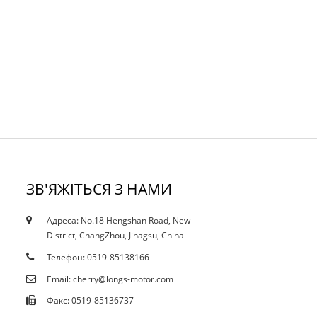
ЗВ'ЯЖІТЬСЯ З НАМИ
Адреса: No.18 Hengshan Road, New
18/10/19
District, ChangZhou, Jinagsu, China
Сертифікати
Телефон: 0519-85138166
Email: cherry@longs-motor.com
Факс: 0519-85136737