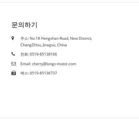
문의하기
주소: No.18 Hengshan Road, New District,
19/10/18
ChangZHou, Jinagsu, China
인증서
전화: 0519-85138166
Email: cherry@longs-motor.com
팩스: 0519-85136737