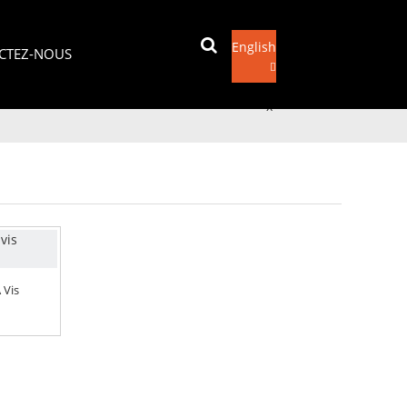
English
CTEZ-NOUS
Envoyer un e-mail
x
 Vis