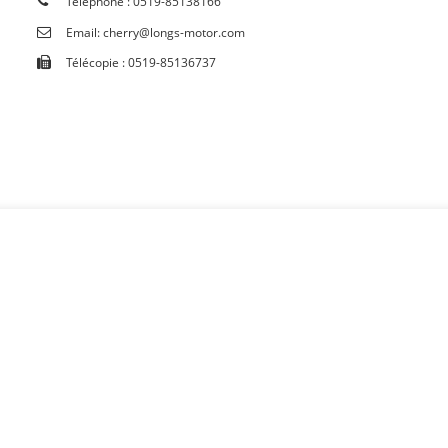
Téléphone : 0519-85138166
Email: cherry@longs-motor.com
Télécopie : 0519-85136737