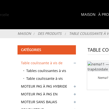
MAISON
À PR
MAISON
DES PRODUITS
TABLE COULISSANTE À V
TABLE CO
CATÉGORIES
Table coulissante à vis de
précision
Tables coulissantes à vis
Nema11 
trapézoïdales - moteur
Table coulissante à vis
MOTEUR PAS À PAS HYBRIDE
nema11
trapézoïdale - moteur
MOTEUR PAS À PAS EN
nema17
BOUCLE FERMÉE
MOTEUR SANS BALAIS