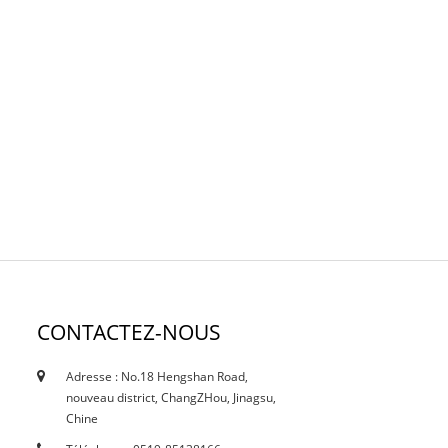
CONTACTEZ-NOUS
Adresse : No.18 Hengshan Road,
18/10/19
nouveau district, ChangZHou, Jinagsu,
Certificats
Chine