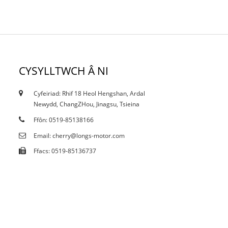
CYSYLLTWCH Â NI
Cyfeiriad: Rhif 18 Heol Hengshan, Ardal
18/10/19
Newydd, ChangZHou, Jinagsu, Tsieina
Tystysgrifau
Ffôn: 0519-85138166
Email: cherry@longs-motor.com
Ffacs: 0519-85136737