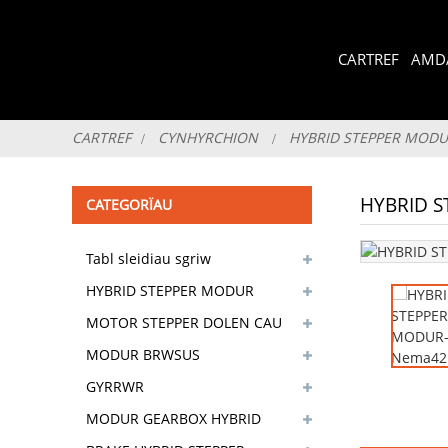
CARTREF
AMD
CARTREF
CYNHYRCHION
HYBRID STEPPER MOD
HYBRID 
CATEGORÏAU
Tabl sleidiau sgriw
trachywiredd
HYBRID STEPPER MODUR
MOTOR STEPPER DOLEN CAU
MODUR BRWSUS
GYRRWR
MODUR GEARBOX HYBRID