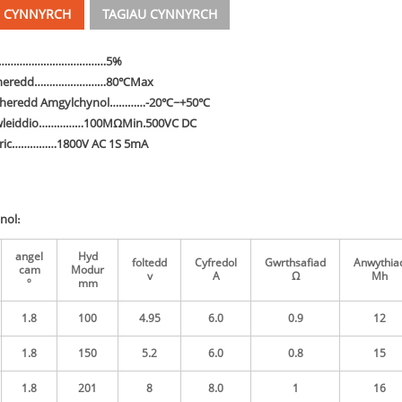
 CYNNYRCH
TAGIAU CYNNYRCH
………………………………
5%
heredd
……………………
80
℃
Max
heredd Amgylchynol
…………
-20
℃
~+50
℃
leiddio
……………
100M
Ω
Min.500VC DC
ric
……………
1800V AC 1S 5mA
nol
:
angel
Hyd
foltedd
Cyfredol
Gwrthsafiad
Anwythia
cam
Modur
v
A
Ω
Mh
º
mm
1.8
100
4.95
6.0
0.9
12
1.8
150
5.2
6.0
0.8
15
1.8
201
8
8
.0
1
16