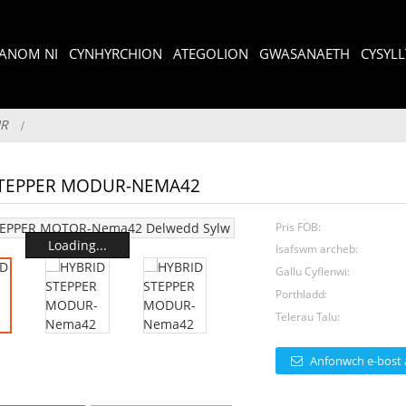
ANOM NI
CYNHYRCHION
ATEGOLION
GWASANAETH
CYSYLL
UR
STEPPER MODUR-NEMA42
Pris FOB:
Loading...
Isafswm archeb:
Gallu Cyflenwi:
Porthladd:
Telerau Talu:
Anfonwch e-bost