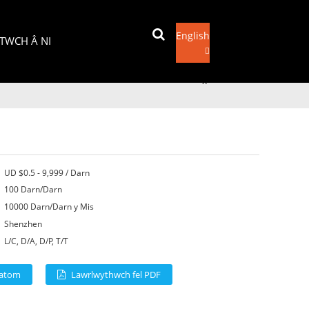
English
TWCH Â NI
Anfon e-bost
x
UD $0.5 - 9,999 / Darn
100 Darn/Darn
10000 Darn/Darn y Mis
Shenzhen
L/C, D/A, D/P, T/T
 atom
Lawrlwythwch fel PDF