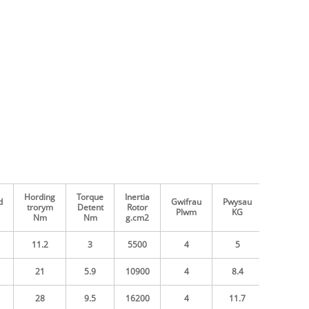
Hording
Torque
Inertia
d
Gwifrau
Pwysau
trorym
Detent
Rotor
Plwm
KG
Nm
Nm
g.cm2
11.2
3
5500
4
5
21
5.9
10900
4
8.4
28
9.5
16200
4
11.7