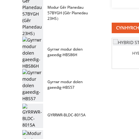
Modur Gêr Planedau
57BYGH (Gêr Planedau
23HS）
CYNHYRCHI
Gyrrwr modur dolen
HYBRID STEPPER MODUR-
HYB
gaeedig-HBS86H
Nema14HS
Gyrrwr modur dolen
gaeedig-HBS57
GYRRWR-BLDC-8015A