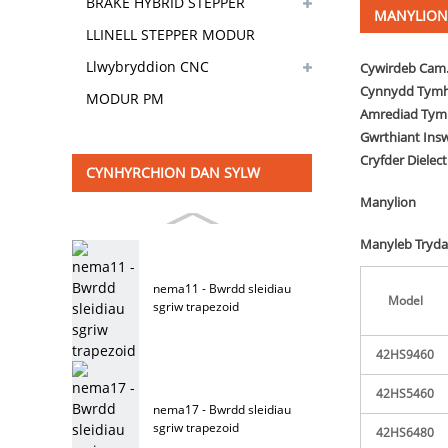
BRAKE HYBRID STEPPER
MANYLION
MODUR
LLINELL STEPPER MODUR
Llwybryddion CNC
Cywirdeb Cam
Cynnydd Tym
MODUR PM
Amrediad Tym
Gwrthiant Insw
Cryfder Dielect
CYNHYRCHION DAN SYLW
Manylion
Manyleb Tryda
nema11 - Bwrdd sleidiau
Model
sgriw trapezoid
42HS94
60
42HS5460
nema17 - Bwrdd sleidiau
sgriw trapezoid
42HS6480