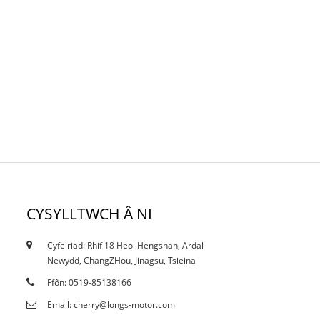
CYSYLLTWCH Â NI
Cyfeiriad: Rhif 18 Heol Hengshan, Ardal
18/10/19
Newydd, ChangZHou, Jinagsu, Tsieina
Tystysgrifau
Ffôn: 0519-85138166
Email: cherry@longs-motor.com