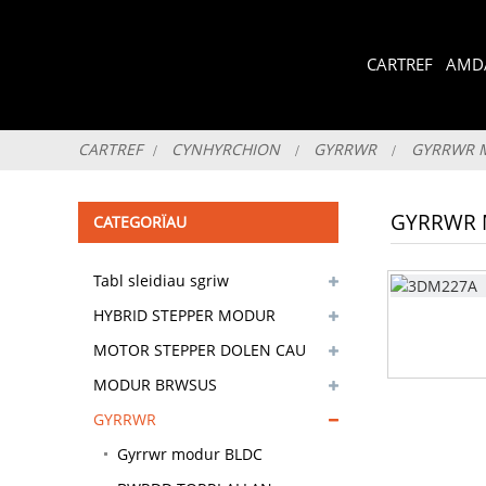
CARTREF
AMD
CARTREF
CYNHYRCHION
GYRRWR
GYRRWR 
GYRRWR 
CATEGORÏAU
Tabl sleidiau sgriw
trachywiredd
HYBRID STEPPER MODUR
MOTOR STEPPER DOLEN CAU
MODUR BRWSUS
GYRRWR
Gyrrwr modur BLDC