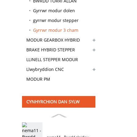
BWRDD TORRI ALLAN
Gyrrwr modur dolen
gaeedig
gyrrwr modur stepper
Gyrrwr modur 3 cham
MODUR GEARBOX HYBRID
BRAKE HYBRID STEPPER
MODUR
LLINELL STEPPER MODUR
Llwybryddion CNC
MODUR PM
CYNHYRCHION DAN SYLW