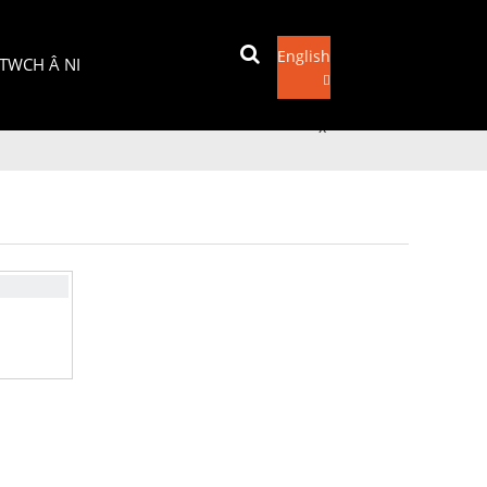
English
TWCH Â NI
Anfon e-bost
x