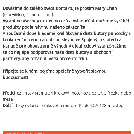
Dovážíme do celého světa!Kontaktujte prosím Mary Chen
(
mary@longs-motor.com
).
Vyrábíme všechny druhy motorů a ovladačů.A můžeme vyrábět
produkty podle návrhu našeho zákazníka.
V současné době hledáme kvalifikované distributory punčochy s
konkurenční cenou a dobrou slevou ve Spojených státech a
Kanadě pro oboustranně výhodný dlouhodobý vztah.Snažíme
se co nejlépe podporovat naše distributory a obchodní
partnery, aby rozvinuli větší procento trhu.
Připojte se k nám, pojďme společně vytvořit slavnou
budoucnost!
Předchozí:
4osý Nema 34 krokový motor 878 oz CNC frézka nebo
fréza
Další:
4osý ovladač krokového motoru Peak 4.2A 128 micsteps