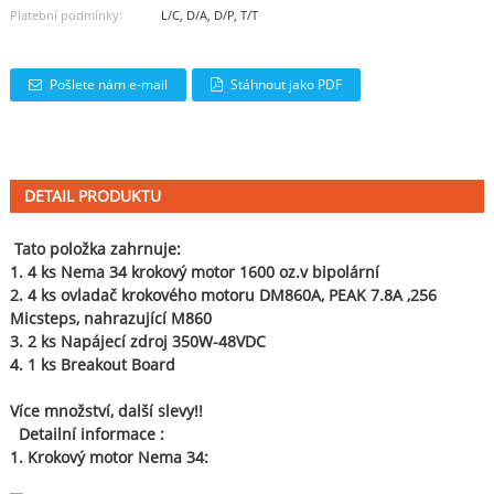
Platební podmínky:
L/C, D/A, D/P, T/T
Pošlete nám e-mail
Stáhnout jako PDF
DETAIL PRODUKTU
Tato položka zahrnuje:
1. 4 ks Nema 34 krokový motor 1600 oz.v bipolární
2. 4 ks ovladač krokového motoru DM860A, PEAK 7.8A ,256
Micsteps, nahrazující M860
3. 2 ks Napájecí zdroj 350W-48VDC
4. 1 ks Breakout Board
Více množství, další slevy!!
Detailní informace :
1. Krokový motor Nema 34: