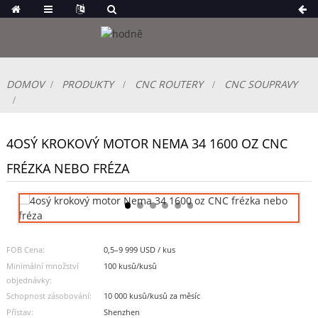
DOMOV
PRODUKTY
CNC ROUTERY
CNC SOUPRAVY
4OSÝ KROKOVÝ MOTOR NEMA 34 1600 OZ CNC
FRÉZKA NEBO FRÉZA
FOB Cena:
0,5–9 999 USD / kus
Minimální množství
100 kusů/kusů
objednávky:
Schopnost zásobování:
10 000 kusů/kusů za měsíc
Přístav:
Shenzhen