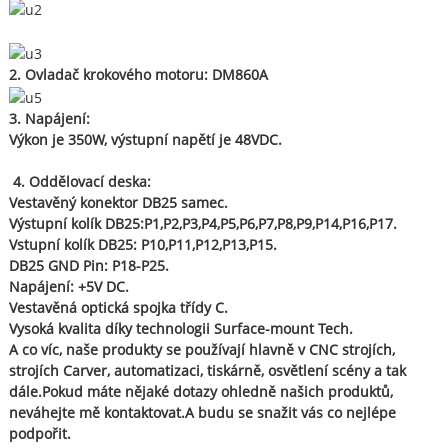
2. Ovladač krokového motoru:
DM860A
3. Napájení:
Výkon je 350W, výstupní napětí je 48VDC.
4. Oddělovací deska:
Vestavěný konektor DB25 samec
.
Výstupní kolík DB25:P1,P2,P3,P4,P5,P6,P7,P8,P9,P14,P16,P17.
Vstupní kolík DB25: P10,P11,P12,P13,P15.
DB25 GND Pin: P18-P25.
Napájení: +5V DC.
Vestavěná optická spojka třídy C.
Vysoká kvalita díky technologii Surface-mount Tech.
A co víc, naše produkty se používají hlavně v CNC strojích,
strojích Carver, automatizaci, tiskárně, osvětlení scény a tak
dále.Pokud máte nějaké dotazy ohledně našich produktů,
neváhejte mě kontaktovat.A budu se snažit vás co nejlépe
podpořit.