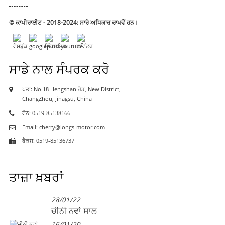
© ਕਾਪੀਰਾਈਟ - 2018-2024: ਸਾਰੇ ਅਧਿਕਾਰ ਰਾਖਵੇਂ ਹਨ।
ਸਾਡੇ ਨਾਲ ਸੰਪਰਕ ਕਰੋ
ਪਤਾ: No.18 Hengshan ਰੋਡ, New District,
ChangZhou, Jinagsu, China
ਫੋਨ: 0519-85138166
Email: cherry@longs-motor.com
ਫੈਕਸ: 0519-85136737
ਤਾਜ਼ਾ ਖ਼ਬਰਾਂ
28/01/22
ਚੀਨੀ ਨਵਾਂ ਸਾਲ
16/01/20