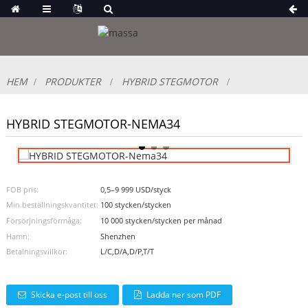
HEM
PRODUKTER
HYBRID STEGMOTOR
HYBRID STEGMOTOR-NEMA34
FOB pris:
0,5–9 999 USD/styck
Min.beställningskvantitet:
100 stycken/stycken
Försörjningsförmåga:
10 000 stycken/stycken per månad
Hamn:
Shenzhen
Betalningsvillkor:
L/C,D/A,D/P,T/T
Skicka e-post till oss
Ladda ner som PDF