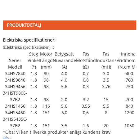
PRODUKTDETALJ
Elektriska specifikationer
:
(
Elektriska specifikationer
）
:
Steg
Motor
Betygsatt
Fas
Fas
Innehav
Serier
Vinkel
Längd
Nuvarande
Motstånd
Induktans
Vridmome
Modell
(°)
(mm)
(A)
(Ω)
(mH)
(N.cm Min
34HS7840
1.8
80
4.0
0,7
3.0
400
34HS9840
1.8
98
4.0
0,8
3.5
700
34HS9456
1.8
98
5.6
0,3
3,76
750
34HST9805-
37B2
1.8
98
2.0
3.2
15
700
34HS1456
1.8
116
5.6
0,55
5.5
840
34HS5460
1.8
151
6,0
0,6
8
1200
34HS5435C-
37B2
1.8
151
3.5
1.6
20
1050
*Obs: Vi kan tillverka produkter enligt kundens krav