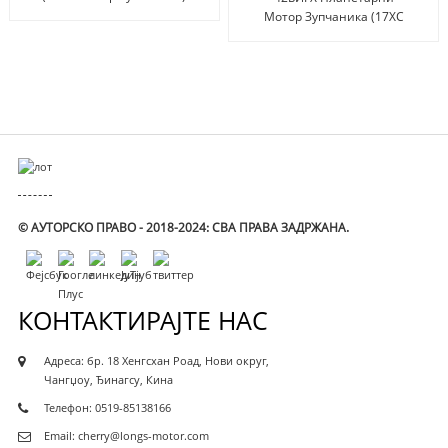
Мотор Зупчаника (17ХС
Планетарни Зупчаник)
© АУТОРСКО ПРАВО - 2018-2024: СВА ПРАВА ЗАДРЖАНА.
КОНТАКТИРАЈТЕ НАС
Адреса: бр. 18 Хенгсхан Роад, Нови округ,
Чангџоу, Ђинагсу, Кина
Телефон: 0519-85138166
Email: cherry@longs-motor.com