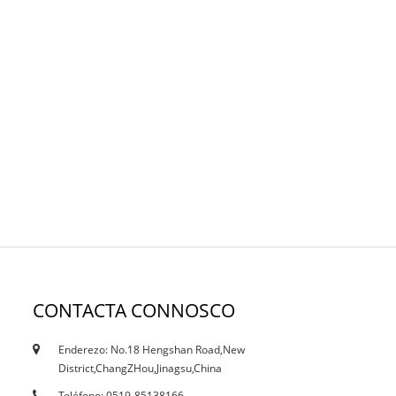
CONTACTA CONNOSCO
Enderezo: No.18 Hengshan Road,New
18/10/19
District,ChangZHou,Jinagsu,China
Certificados
Teléfono: 0519-85138166