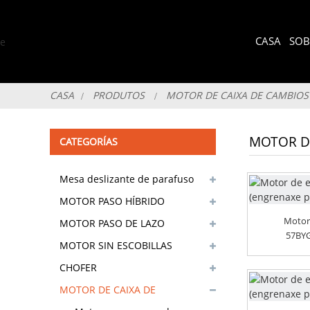
CASA
SOB
CASA
PRODUTOS
MOTOR DE CAIXA DE CAMBIOS
MOTOR DE
CATEGORÍAS
Mesa deslizante de parafuso
de precisión
MOTOR PASO HÍBRIDO
Motor
MOTOR PASO DE LAZO
57BYG
PECHADO
MOTOR SIN ESCOBILLAS
CHOFER
MOTOR DE CAIXA DE