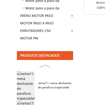
CAMBIOS HÍBRIDO
Motor paso a paso da
Motor
42BYG
caixa de cambios
Motor paso a paso da
FRENO MOTOR PASO
caixa de cambios
HÍBRIDO
MOTOR PASO A PASO
planetaria
ENRUTADORES CNC
MOTOR PM
PRODUTOS DESTACADOS
nema11: mesa deslizante
de parafuso trapezoidal