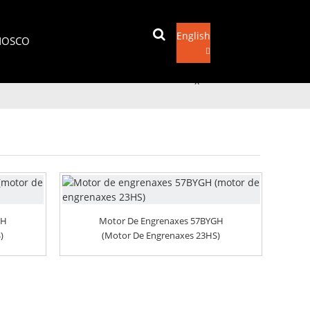
English
NOSCO
Enviar correo electrónico
x
GH
Motor De Engrenaxes 57BYGH
)
(motor De Engrenaxes 23HS)