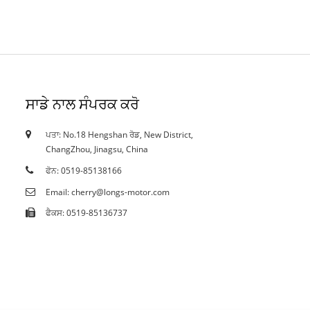
ਸਾਡੇ ਨਾਲ ਸੰਪਰਕ ਕਰੋ
ਪਤਾ: No.18 Hengshan ਰੋਡ, New District,
18/10/19
ChangZhou, Jinagsu, China
ਸਰਟੀਫਿਕੇਟ
ਫੋਨ: 0519-85138166
Email: cherry@longs-motor.com
ਫੈਕਸ: 0519-85136737