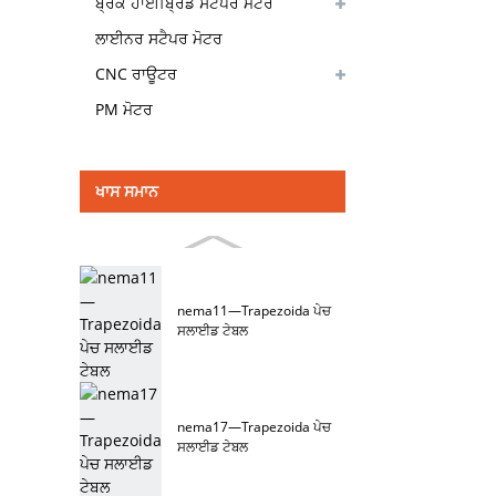
ਬ੍ਰੇਕ ਹਾਈਬ੍ਰਿਡ ਸਟੈਪਰ ਮੋਟਰ
ਲਾਈਨਰ ਸਟੈਪਰ ਮੋਟਰ
CNC ਰਾਊਟਰ
PM ਮੋਟਰ
ਖਾਸ ਸਮਾਨ
nema11—Trapezoida ਪੇਚ
ਸਲਾਈਡ ਟੇਬਲ
nema17—Trapezoida ਪੇਚ
ਸਲਾਈਡ ਟੇਬਲ