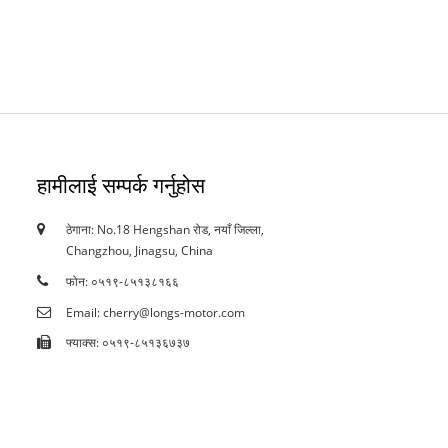
हामीलाई सम्पर्क गर्नुहोस
ठेगाना: No.18 Hengshan रोड, नयाँ जिल्ला,
18/10/19
Changzhou, Jinagsu, China
प्रमाणपत्रहरू
फोन: ०५१९-८५१३८१६६
Email: cherry@longs-motor.com
फ्याक्स: ०५१९-८५१३६७३७