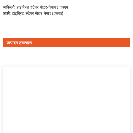
अघिल्लो:
हाइब्रिड स्टेपर मोटर-नेमा२३ एचएम
अर्को:
हाइब्रिड स्टेपर मोटर-नेमा२३एचवाई
उत्पादन ट्यागहरू