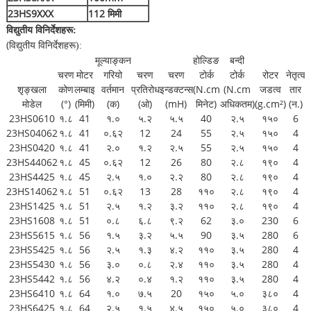
23HS9XXX
112 मिमी
विद्युतीय विनिर्देशहरू
:
(
विद्युतीय विनिर्देशहरू
)
:
मूल्याङ्कन
होल्डिङ
बन्दी
चरण
मोटर
गरियो
चरण
चरण
टोर्क
टोर्क
रोटर
नेतृत्व
शृङ्खला
कोण
लम्बाइ
वर्तमान
प्रतिरोध
इन्डक्टन्स
(N.cm
(N.cm
जडत्व
तार
मोडेल
(°)
(मिमी)
(क)
(ओ)
(mH)
मिनेट)
अधिकतम)
(g.cm²)
(न.)
23HS0610
१.८
41
१.०
५.२
५.५
40
२.५
१५०
6
23HS04062
१.८
41
०.६२
12
24
55
२.५
१५०
4
23HS0420
१.८
41
२.०
१.२
२.५
55
२.५
१५०
4
23HS44062
१.८
45
०.६२
12
26
80
२.८
१९०
4
23HS4425
१.८
45
२.५
१.०
२.२
80
२.८
१९०
4
23HS14062
१.८
51
०.६२
13
28
११०
२.८
१९०
4
23HS1425
१.८
51
२.५
१.२
३.२
११०
२.८
१९०
4
23HS1608
१.८
51
०.८
६.८
९.२
62
३.०
230
6
23HS5615
१.८
56
१.५
३.२
५.५
90
३.५
280
6
23HS5425
१.८
56
२.५
१.३
४.२
११०
३.५
280
4
23HS5430
१.८
56
३.०
०.८
२.४
११०
३.५
280
4
23HS5442
१.८
56
४.२
०.४
१.२
११०
३.५
280
4
23HS6410
१.८
64
१.०
७.५
20
१५०
५.०
३८०
4
23HS6425
१.८
64
२.५
१.५
४.५
१५०
५.०
३८०
4