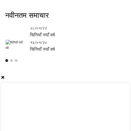
नवीनतम समाचार
२८/०१/२२
चिनियाँ नयाँ वर्ष
१६/०१/२०
चिनियाँ नयाँ वर्ष