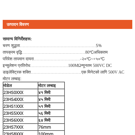
उत्पादन विवरण
सामान्य विनिर्देशहरू
:
चरण शुद्धता
5%
………………………………………………
तापक्रम वृद्धि
………………………………………
80
℃
अधिकतम
परिवेश तापमान दायरा
……………………………
-२०
℃
~+५०
℃
इन्सुलेशन प्रतिरोध
………………………
100M
Ω
न्यूनतम 500VC DC
डाइलेक्ट्रिक शक्ति
………………………………
एक मिनेटको लागि 500V AC
मोटर लम्बाइ:
मोडेल
मोटर लम्बाइ
23HS0XXX
४१ मिमी
23HS4XXX
४५ मिमी
23HS1XXX
५१ मिमी
23HS5XXX
५६ मिमी
23HS6XXX
६४ मिमी
23HS7XXX
76mm
23HS8XXX
100mm