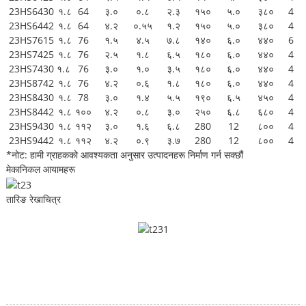
23HS6430
१.८
64
३.०
०.८
२.३
१५०
५.०
३८०
4
23HS6442
१.८
64
४.२
०.५५
१.२
१५०
५.०
३८०
4
23HS7615
१.८
76
१.५
४.५
७.८
१४०
६.०
४४०
6
१
23HS7425
१.८
76
२.५
१.८
६.५
१८०
६.०
४४०
4
१
23HS7430
१.८
76
३.०
१.०
३.५
१८०
६.०
४४०
4
१
23HS8742
१.८
76
४.२
०.६
१.८
१८०
६.०
४४०
4
१
23HS8430
१.८
78
३.०
१.४
५.५
१९०
६.५
४५०
4
१
23HS8442
१.८
१००
४.२
०.८
३.०
२५०
६.८
६८०
4
१
23HS9430
१.८
११२
३.०
१.६
६.८
280
12
८००
4
१
23HS9442
१.८
११२
४.२
०.९
३.७
280
12
८००
4
१
*नोट: हामी ग्राहकको आवश्यकता अनुसार उत्पादनहरू निर्माण गर्न सक्छौं
मेकानिकल आयामहरू
तारिङ रेखाचित्र