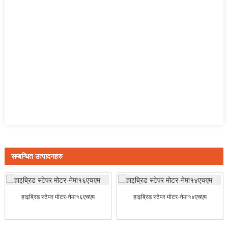
सम्बन्धित उत्पादनहरु
हाइब्रिड स्टेपर मोटर-नेमा१६एचएम
हाइब्रिड स्टेपर मोटर-नेमा१४एचएम