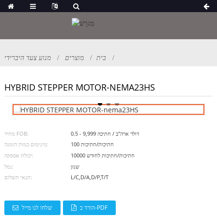
בית
מוצרים
מנוע צעד היברידי
HYBRID STEPPER MOTOR-NEMA23HS
0.5 - 9,999 דולר ארה"ב / חתיכה
מחיר FOB:
100 חתיכות/חתיכות
מינימום כמות הזמנה:
10000 חתיכות/חתיכות לחודש
יכולת אספקה:
שנזן
נמל:
L/C,D/A,D/P,T/T
תנאי תשלום:
הורד כ-PDF
שלחו לנו מייל