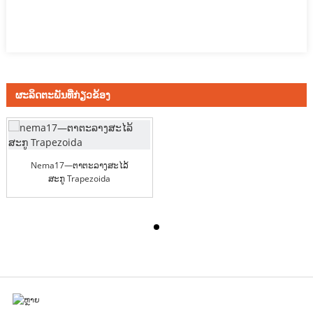
ຜະ​ລິດ​ຕະ​ພັນ​ທີ່​ກ່ຽວ​ຂ້ອງ
Nema17—ຕາຕະລາງສະໄລ້
ສະກູ Trapezoida