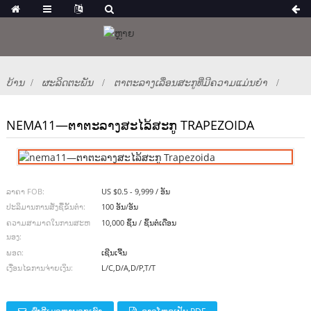
ບ້ານ
ຜະລິດຕະພັນ
ຕາຕະລາງເລື່ອນສະກູທີ່ມີຄວາມແມ່ນຍໍາ
NEMA11—ຕາຕະລາງສະໄລ້ສະກູ TRAPEZOIDA
ລາຄາ FOB:
US $0.5 - 9,999 / ອັນ
ປະລິມານການສັ່ງຊື້ຂັ້ນຕ່ຳ:
100 ອັນ/ອັນ
ຄວາມສາມາດໃນການສະຫ
10,000 ຊິ້ນ / ຊິ້ນຕໍ່ເດືອນ
ນອງ:
ພອດ:
ເຊີນເຈີ້ນ
ເງື່ອນໄຂການຈ່າຍເງິນ:
L/C,D/A,D/P,T/T