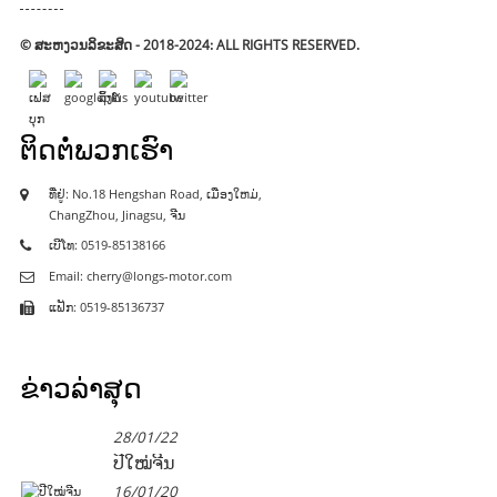
© ສະຫງວນລິຂະສິດ - 2018-2024: ALL RIGHTS RESERVED.
ຕິດ​ຕໍ່​ພວກ​ເຮົາ
ທີ່​ຢູ່​: No.18 Hengshan Road, ເມືອງ​ໃຫມ່,
ChangZhou, Jinagsu, ຈີນ
ເບີໂທ: 0519-85138166
Email: cherry@longs-motor.com
ແຟັກ: 0519-85136737
ຂ່າວ​ລ່າ​ສຸດ
28/01/22
ປີໃໝ່ຈີນ
16/01/20