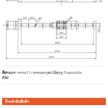
ທີ່ຜ່ານມາ:
nema17—ຕາຕະລາງສະໄລ້ສະກູ Trapezoida
ຕໍ່ໄປ:
ປ້າຍກຳກັບສິນຄ້າ