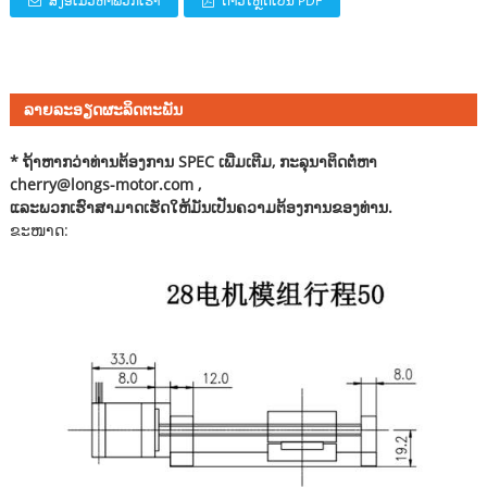
ສົ່ງອີເມວຫາພວກເຮົາ
ດາວໂຫຼດເປັນ PDF
ລາຍລະອຽດຜະລິດຕະພັນ
* ຖ້າ​ຫາກ​ວ່າ​ທ່ານ​ຕ້ອງ​ການ SPEC ເພີ່ມ​ເຕີມ​, ກະ​ລຸ​ນາ​ຕິດ​ຕໍ່​ຫາ​
cherry@longs-motor.com
,
ແລະພວກເຮົາສາມາດເຮັດໃຫ້ມັນເປັນຄວາມຕ້ອງການຂອງທ່ານ.
ຂະໜາດ: